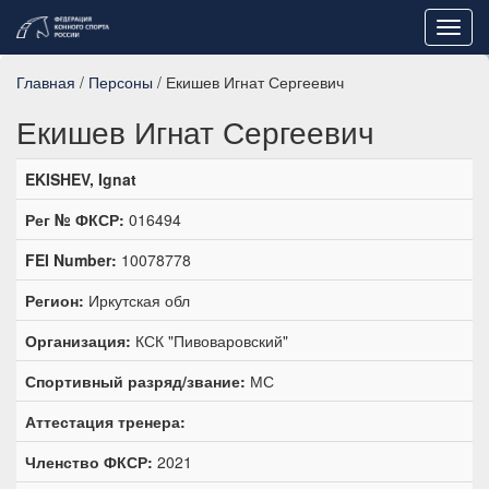
Toggl
navig
Главная
/
Персоны
/ Екишев Игнат Сергеевич
Екишев Игнат Сергеевич
EKISHEV, Ignat
Рег № ФКСР:
016494
FEI Number:
10078778
Регион:
Иркутская обл
Организация:
КСК "Пивоваровский"
Спортивный разряд/звание:
МС
Аттестация тренера:
Членство ФКСР:
2021