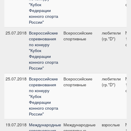
"Кубок
см
Федерации
конного спорта
России"
25.07.2018
Всероссийские
Всероссийские
любители
№1
соревнования
спортивные
(гр."D")
11
по конкуру
см
"Кубок
Федерации
конного спорта
России"
25.07.2018
Всероссийские
Всероссийские
любители
№1
соревнования
спортивные
(гр."D")
10
по конкуру
см
"Кубок
Федерации
конного спорта
России"
19.07.2018
Международные
Международные
взрослые
№7
соревнования
спортивные
11