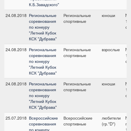
К.Б.Завадского"
24.08.2018
Региональные
Региональные
юноши
№7
соревнования
спортивные
11
по конкуру
см
"Летний Кубок
КСК "Дубрава"
24.08.2018
Региональные
Региональные
взрослые
№4
соревнования
спортивные
12
по конкуру
см
"Летний Кубок
КСК "Дубрава"
24.08.2018
Региональные
Региональные
юноши
№3
соревнования
спортивные
11
по конкуру
см
"Летний Кубок
КСК "Дубрава"
25.07.2018
Всероссийские
Всероссийские
любители
№
соревнования
спортивные
(гр."D")
гр.
по конкуру
11