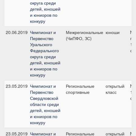
округа среди
детей, юношей
и юниоров по
конкуру
20.06.2019
Чемпионат и
Межрегиональные
юноши
№
Первенство
(ЧиПФО, ЗС)
гр.
Уральского
11
Федерального
см
округа среди
детей, юношей
и юниоров по
конкуру
23.05.2019
Чемпионат и
Региональные
открытый
№3
Первенство
спортивные
класс
11
Свердловской
см
области среди
детей, юношей
и юниоров по
конкуру
23.05.2019
Чемпионат и
Региональные
открытый
№8