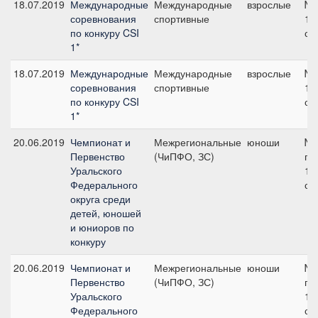
18.07.2019
Международные
Международные
взрослые
№5
соревнования
спортивные
12
по конкуру CSI
см
1*
18.07.2019
Международные
Международные
взрослые
№8
соревнования
спортивные
13
по конкуру CSI
см
1*
20.06.2019
Чемпионат и
Межрегиональные
юноши
№
Первенство
(ЧиПФО, ЗС)
гр.
Уральского
12
Федерального
см
округа среди
детей, юношей
и юниоров по
конкуру
20.06.2019
Чемпионат и
Межрегиональные
юноши
№
Первенство
(ЧиПФО, ЗС)
гр.
Уральского
12
Федерального
см