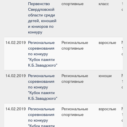
Первенство
спортивные
класс
11
Свердловской
см
области среди
детей, юношей
и юниоров по
конкуру
14.02.2019
Региональные
Региональные
взрослые
№5
соревнования
спортивные
13
по конкуру
см
"Кубок памяти
К.Б.Завадского"
14.02.2019
Региональные
Региональные
юноши
№4
соревнования
спортивные
11
по конкуру
см
"Кубок памяти
К.Б.Завадского"
14.02.2019
Региональные
Региональные
взрослые
№8
соревнования
спортивные
12
по конкуру
см
"Кубок памяти