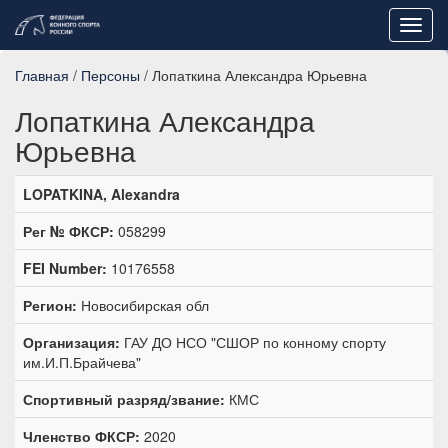
Toggl
navig
Главная
/
Персоны
/ Лопаткина Александра Юрьевна
Лопаткина Александра
Юрьевна
LOPATKINA, Alexandra
Рег № ФКСР:
058299
FEI Number:
10176558
Регион:
Новосибирская обл
Организация:
ГАУ ДО НСО "СШОР по конному спорту
им.И.П.Брайчева"
Спортивный разряд/звание:
КМС
Членство ФКСР:
2020