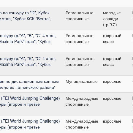
по конкуру гр."D", Кубок
Региональные
молодые
 этап, "Кубок КСК "Вента",
спортивные
лошади
(гр."C")
куру гр."А", "В", "С" 4 этап,
Региональные
открытый
Maxima Park" этап", "Кубок
спортивные
класс
куру гр."А", "В", "С" 4 этап,
Региональные
открытый
Maxima Park" этап", "Кубок
спортивные
класс
ия по дистанционным конным
Муниципальные
взрослые
енство Гатчинского района"
 (FEI World Jumping Challenge)
Международные
взрослые
иоры (второе и третье
спортивные
 (FEI World Jumping Challenge)
Международные
взрослые
иоры (второе и третье
спортивные