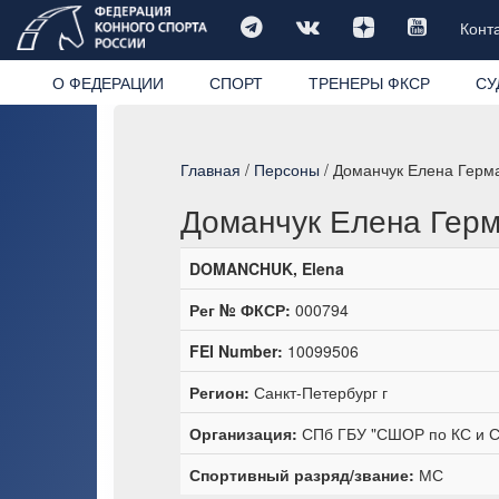
Конт
О ФЕДЕРАЦИИ
СПОРТ
ТРЕНЕРЫ ФКСР
СУ
Главная
/
Персоны
/ Доманчук Елена Герм
Доманчук Елена Гер
DOMANCHUK, Elena
Рег № ФКСР:
000794
FEI Number:
10099506
Регион:
Санкт-Петербург г
Организация:
СПб ГБУ "СШОР по КС и 
Спортивный разряд/звание:
МС