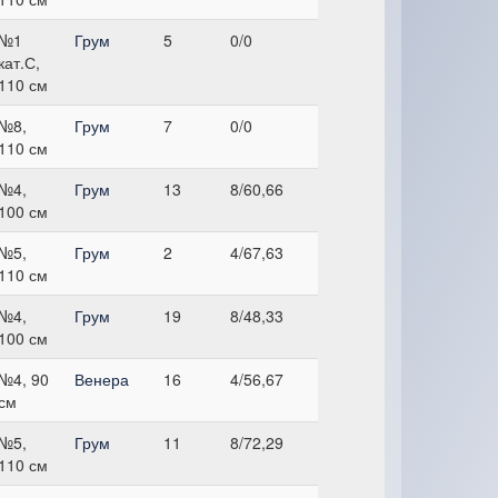
№1
Грум
5
0/0
кат.С,
110 см
№8,
Грум
7
0/0
110 см
№4,
Грум
13
8/60,66
100 см
№5,
Грум
2
4/67,63
110 см
№4,
Грум
19
8/48,33
100 см
№4, 90
Венера
16
4/56,67
см
№5,
Грум
11
8/72,29
110 см