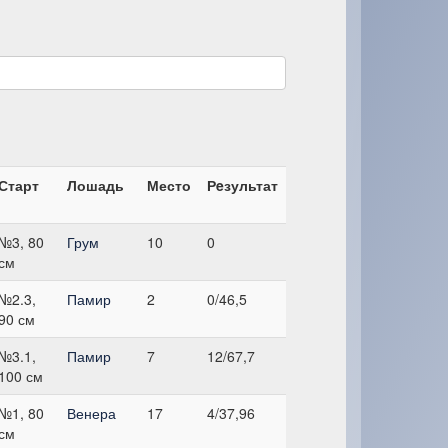
Старт
Лошадь
Место
Рeзультат
№3, 80
Грум
10
0
см
№2.3,
Памир
2
0/46,5
90 см
№3.1,
Памир
7
12/67,7
100 см
№1, 80
Венера
17
4/37,96
см