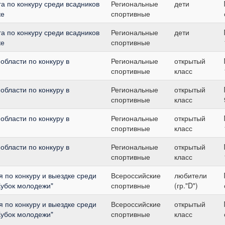
а по конкуру среди всадников
Региональные
дети
ке
спортивные
а по конкуру среди всадников
Региональные
дети
ке
спортивные
области по конкуру в
Региональные
открытый
спортивные
класс
области по конкуру в
Региональные
открытый
спортивные
класс
области по конкуру в
Региональные
открытый
спортивные
класс
области по конкуру в
Региональные
открытый
спортивные
класс
 по конкуру и выездке среди
Всероссийские
любители
Кубок молодежи"
спортивные
(гр."D")
 по конкуру и выездке среди
Всероссийские
открытый
Кубок молодежи"
спортивные
класс