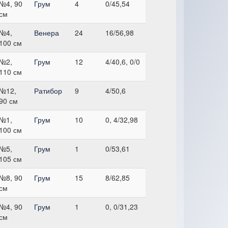
№4, 90
Грум
4
0/45,54
см
№4,
Венера
24
16/56,98
100 см
№2,
Грум
12
4/40,6, 0/0
110 см
№12,
Ратибор
9
4/50,6
90 см
№1,
Грум
10
0, 4/32,98
100 см
№5,
Грум
1
0/53,61
105 см
№8, 90
Грум
15
8/62,85
см
№4, 90
Грум
1
0, 0/31,23
см