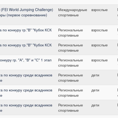
 (FEI World Jumping Challenge)
Международные
взрослые
ниоры (первое соревнование)
спортивные
по конкуру гр."В" "Кубок КСК
Региональные
взрослые
спортивные
по конкуру гр."В" "Кубок КСК
Региональные
взрослые
спортивные
куру гр. "А", "В" и "С" 1 этап
Региональные
взрослые
спортивные
а по конкуру среди всадников
Региональные
дети
ке
спортивные
а по конкуру среди всадников
Региональные
дети
ке
спортивные
а по конкуру среди всадников
Региональные
дети
ке
спортивные