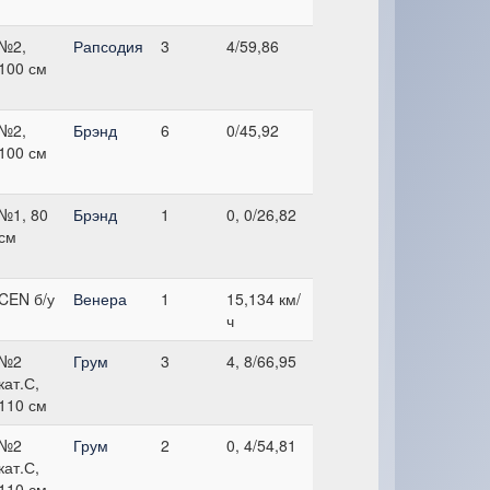
№2,
Рапсодия
3
4/59,86
100 см
№2,
Брэнд
6
0/45,92
100 см
№1, 80
Брэнд
1
0, 0/26,82
см
CEN б/у
Венера
1
15,134 км/
ч
№2
Грум
3
4, 8/66,95
кат.С,
110 см
№2
Грум
2
0, 4/54,81
кат.С,
110 см