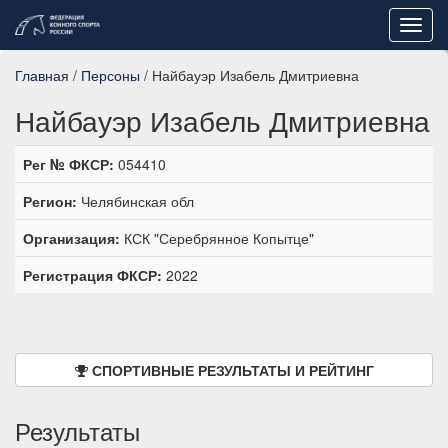
Toggl
navig
Главная
/
Персоны
/ Найбауэр Изабель Дмитриевна
Найбауэр Изабель Дмитриевна
Рег № ФКСР:
054410
Регион:
Челябинская обл
Организация:
КСК "Серебрянное Копытце"
Регистрация ФКСР:
2022
СПОРТИВНЫЕ РЕЗУЛЬТАТЫ И РЕЙТИНГ
Результаты