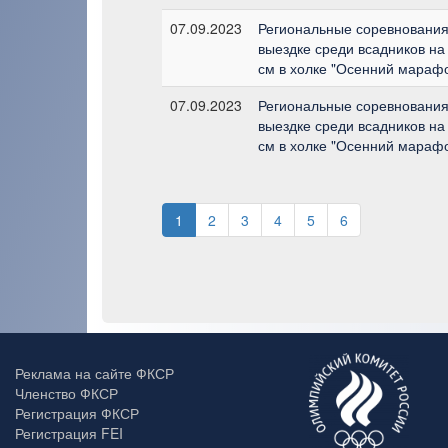
07.09.2023
Региональные соревнования 
выездке среди всадников на
см в холке "Осенний мараф
07.09.2023
Региональные соревнования 
выездке среди всадников на
см в холке "Осенний мараф
1
2
3
4
5
6
Реклама на сайте ФКСР
Членство ФКСР
Регистрация ФКСР
Регистрация FEI