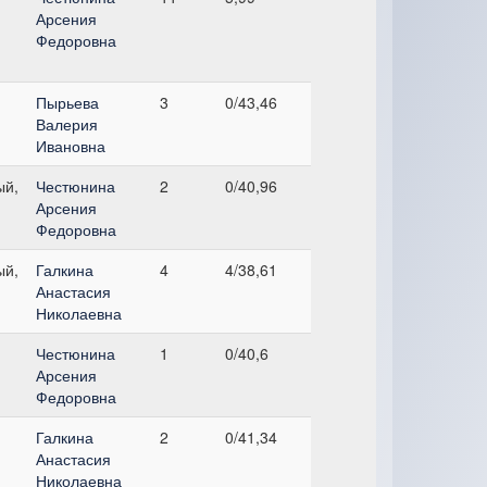
Арсения
Федоровна
Пырьева
3
0/43,46
Валерия
Ивановна
ый,
Честюнина
2
0/40,96
Арсения
Федоровна
ый,
Галкина
4
4/38,61
Анастасия
Николаевна
Честюнина
1
0/40,6
Арсения
Федоровна
Галкина
2
0/41,34
Анастасия
Николаевна