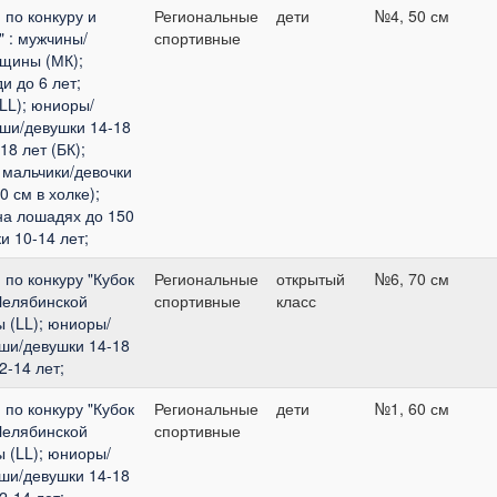
по конкуру и
Региональные
дети
№4, 50 см
" : мужчины/
спортивные
щины (МК);
 до 6 лет;
LL); юниоры/
оши/девушки 14-18
18 лет (БК);
 мальчики/девочки
0 см в холке);
(на лошадях до 150
и 10-14 лет;
по конкуру "Кубок
Региональные
открытый
№6, 70 см
Челябинской
спортивные
класс
 (LL); юниоры/
оши/девушки 14-18
2-14 лет;
по конкуру "Кубок
Региональные
дети
№1, 60 см
Челябинской
спортивные
 (LL); юниоры/
оши/девушки 14-18
2-14 лет;