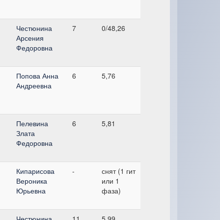
Честюнина
7
0/48,26
Арсения
Федоровна
Попова Анна
6
5,76
Андреевна
Пелевина
6
5,81
Злата
Федоровна
Кипарисова
-
снят (1 гит
Вероника
или 1
Юрьевна
фаза)
Честюнина
11
5,99