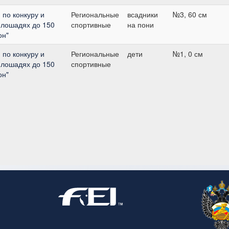
по конкуру и
Региональные
всадники
№3, 60 см
 лошадях до 150
спортивные
на пони
он"
по конкуру и
Региональные
дети
№1, 0 см
 лошадях до 150
спортивные
он"