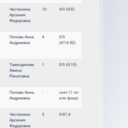
Честюнина
10
4/0 (0/0)
Арсения
Федоровна
Попова Анна
4
0/0
Андреевна
(4/14,92)
Тажетдинова
1
0/0 (0/15)
Амина
Ринатовна
Попова Анна
-
снят (1 гит
Андреевна
или фаза)
Честюнина
3
0/47,4
Арсения
Федоровна