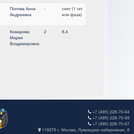
Попова Анна
-
снят (1 гит
Андреевна
или фаза)
Комарова
2
8,4
Мария
Владимировна
+7 (495) 228-70-64
+7 (495) 228-70-65
+7 (495) 228-70-67
119270 г. Москва, Лужнецкая набережная, 8