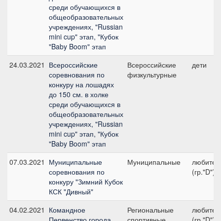
среди обучающихся в
общеобразовательных
учреждениях, "Russian
mini cup" этап, "Кубок
"Baby Boom" этап
24.03.2021
Всероссийские
Всероссийские
дети
соревнования по
физкультурные
конкуру на лошадях
до 150 см. в холке
среди обучающихся в
общеобразовательных
учреждениях, "Russian
mini cup" этап, "Кубок
"Baby Boom" этап
07.03.2021
Муниципальные
Муниципальные
любител
соревнования по
(гр."D")
конкуру "Зимний Кубок
КСК "Дивный"
04.02.2021
Командное
Региональные
любител
Первенство города
спортивные
(гр."D")