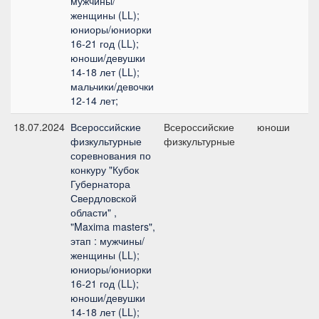
мужчины/
женщины (LL);
юниоры/юниорки
16-21 год (LL);
юноши/девушки
14-18 лет (LL);
мальчики/девочки
12-14 лет;
18.07.2024
Всероссийские
Всероссийские
юноши
физкультурные
физкультурные
соревнования по
конкуру "Кубок
Губернатора
Свердловской
области" ,
"Maxima masters",
этап : мужчины/
женщины (LL);
юниоры/юниорки
16-21 год (LL);
юноши/девушки
14-18 лет (LL);