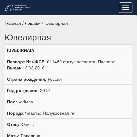
Toggl
navig
Главная
/
Лошади
/ Ювелирная
Ювелирная
IUVELIRNAIA
Паспорт № ФКСР:
011482 статус паспорта: Паспорт.
Выдан
13.03.2016
Страна рождения:
Россия
Год рождения:
2012
Пол:
кобыла
Порода / масть:
Полукровная гн.
Отец:
Юникс
Мать:
Равелина