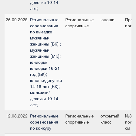
девочки 10-14
лет;
26.09.2025
Региональные
Региональные
юноши
Пред
соревнования
спортивные
приз
по выездке :
мужчины/
женщины (БК) ;
мужчины/
женщины (МК);
юниоры/
юниорки 16-21
год (БК);
юноши/девушки
14-18 лет (БК);
мальчики/
девочки 10-14
лет;
12.08.2022
Региональные
Региональные
открытый
№3 н
соревнования
спортивные
класс
поло
по конкуру
см