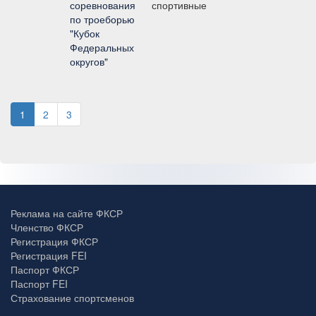
соревнования
спортивные
по троеборью
"Кубок
Федеральных
округов"
1
2
3
Реклама на сайте ФКСР
Членство ФКСР
Регистрация ФКСР
Регистрация FEI
Паспорт ФКСР
Паспорт FEI
Страхование спортсменов