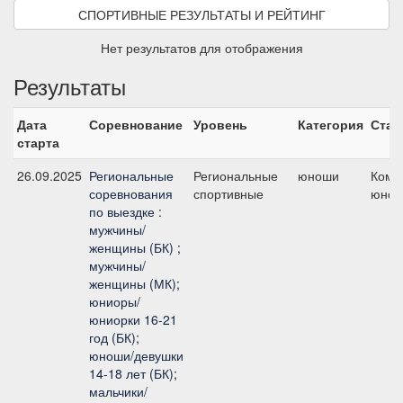
СПОРТИВНЫЕ РЕЗУЛЬТАТЫ И РЕЙТИНГ
Нет результатов для отображения
Результаты
Дата
Соревнование
Уровень
Категория
Стар
старта
26.09.2025
Региональные
Региональные
юноши
Кома
соревнования
спортивные
юно
по выездке :
мужчины/
женщины (БК) ;
мужчины/
женщины (МК);
юниоры/
юниорки 16-21
год (БК);
юноши/девушки
14-18 лет (БК);
мальчики/