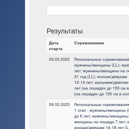
Результаты
Дата
Соревнование
старта
09.05.2025
Региональные соревнования 
мужчины/женщины (LL); му
лет; мужчины/женщины на л
21 год (LL); юноши/девушки 
12-14 лет; мальчики/девочки
лет (на лошадях до 150 см в
(на лошадях до 150 см в хол
08.02.2025
Региональные соревнования 
1 этап : мужчины/женщины 
до 6 лет; мужчины/женщины 
женщины на лошади 7 лет; ю
юноши/девушки 14-18 лет (LL