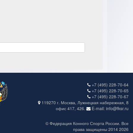
+7 (495) 228-70-64
+7 (495) 228-70-65
+7 (495) 228-70-67
119270 г. Москва, Лужнецкая набережная, 8
офис 417, 426.
E-mail: info@fksr.ru
© Федерация Конного Спорта России. Все
права защищены 2014 2026