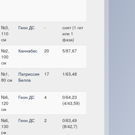
№3,
Геон ДС
-
снят (1 гит
110
или 1
см
фаза)
№2,
Каннабис
20
5/87,67
100
см
№1,
Патриссия
17
1/63,48
80 см
Белла
№6,
Геон ДС
4
0/64,23
120
(4/43,59)
см
№6,
Геон ДС
2
0/63,49
130
(8/42,7)
см