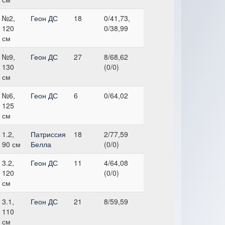
№2,
Геон ДС
18
0/41,73,
120
0/38,99
см
№9,
Геон ДС
27
8/68,62
130
(0/0)
см
№6,
Геон ДС
6
0/64,02
125
см
1.2,
Патриссия
18
2/77,59
90 см
Белла
(0/0)
3.2,
Геон ДС
11
4/64,08
120
(0/0)
см
3.1,
Геон ДС
21
8/59,59
110
см