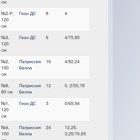
см
№2-Р,
Геон ДС
8
4
120
см
№3,
Геон ДС
6
4/75,85
120
см
№2,
Патриссия
16
4/82,24
100
Белла
см
№8,
Патриссия
12
0, 2/50,78
80 см
Белла
№1,
Геон ДС
3
0/65,94
120
см
№4,
Патриссия
24
12,25,
100
Белла
3,25/76,65
см