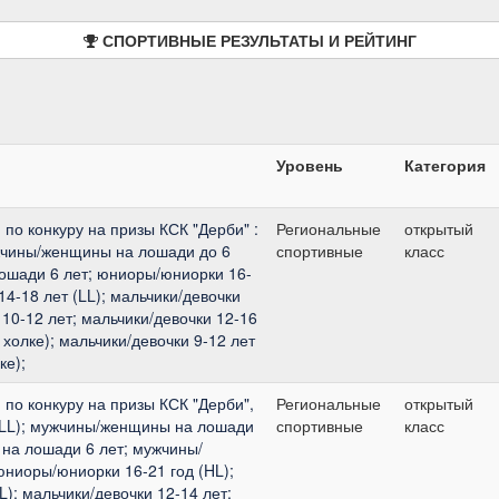
СПОРТИВНЫЕ РЕЗУЛЬТАТЫ И РЕЙТИНГ
Уровень
Категория
по конкуру на призы КСК "Дерби" :
Региональные
открытый
жчины/женщины на лошади до 6
спортивные
класс
ошади 6 лет; юниоры/юниорки 16-
14-18 лет (LL); мальчики/девочки
 10-12 лет; мальчики/девочки 12-16
 холке); мальчики/девочки 9-12 лет
ке);
по конкуру на призы КСК "Дерби",
Региональные
открытый
(LL); мужчины/женщины на лошади
спортивные
класс
на лошади 6 лет; мужчины/
ниоры/юниорки 16-21 год (HL);
); мальчики/девочки 12-14 лет;