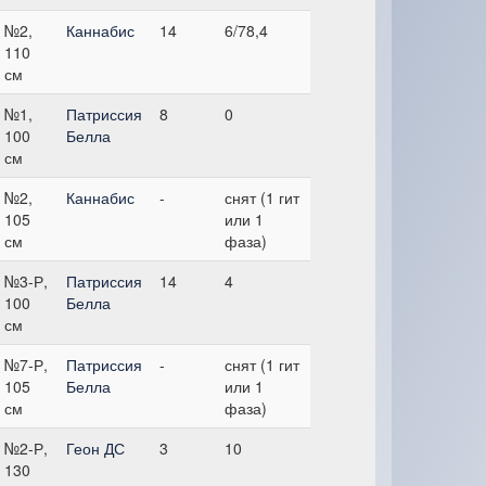
№2,
Каннабис
14
6/78,4
110
см
№1,
Патриссия
8
0
100
Белла
см
№2,
Каннабис
-
снят (1 гит
105
или 1
см
фаза)
№3-Р,
Патриссия
14
4
100
Белла
см
№7-Р,
Патриссия
-
снят (1 гит
105
Белла
или 1
см
фаза)
№2-Р,
Геон ДС
3
10
130