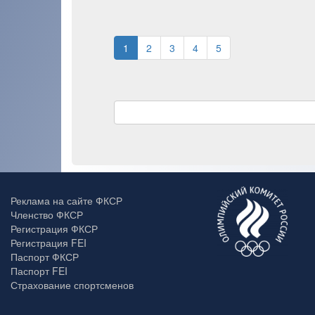
1
2
3
4
5
Реклама на сайте ФКСР
Членство ФКСР
Регистрация ФКСР
Регистрация FEI
Паспорт ФКСР
Паспорт FEI
Страхование спортсменов