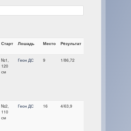
Старт
Лошадь
Место
Рeзультат
№1,
Геон ДС
9
1/86,72
120
см
№2,
Геон ДС
16
4/63,9
110
см