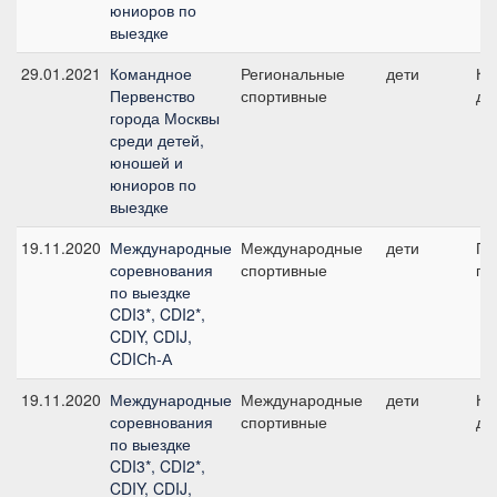
юниоров по
выездке
29.01.2021
Командное
Региональные
дети
Ко
Первенство
спортивные
де
города Москвы
среди детей,
юношей и
юниоров по
выездке
19.11.2020
Международные
Международные
дети
Пр
соревнования
спортивные
пр
по выездке
CDI3*, CDI2*,
CDIY, CDIJ,
CDIСh-А
19.11.2020
Международные
Международные
дети
Ко
соревнования
спортивные
де
по выездке
CDI3*, CDI2*,
CDIY, CDIJ,