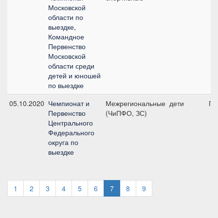
Московской
области по
выездке,
Командное
Первенство
Московской
области среди
детей и юношей
по выездке
05.10.2020
Чемпионат и
Межрегиональные
дети
ПП
Первенство
(ЧиПФО, ЗС)
Центрального
Федерального
округа по
выездке
1
2
3
4
5
6
7
8
9