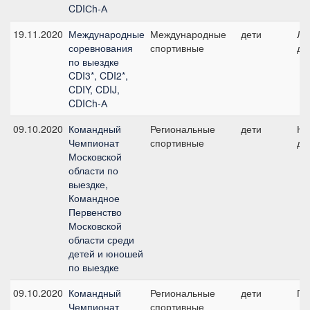
CDIСh-А
19.11.2020
Международные
Международные
дети
Ли
соревнования
спортивные
де
по выездке
CDI3*, CDI2*,
CDIY, CDIJ,
CDIСh-А
09.10.2020
Командный
Региональные
дети
Ко
Чемпионат
спортивные
де
Московской
области по
выездке,
Командное
Первенство
Московской
области среди
детей и юношей
по выездке
09.10.2020
Командный
Региональные
дети
ПП
Чемпионат
спортивные