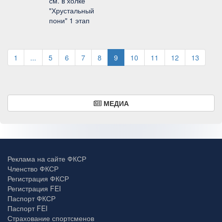
см. в холке
"Хрустальный
пони" 1 этап
1
...
5
6
7
8
9
10
11
12
13
МЕДИА
Реклама на сайте ФКСР
Членство ФКСР
Регистрация ФКСР
Регистрация FEI
Паспорт ФКСР
Паспорт FEI
Страхование спортсменов