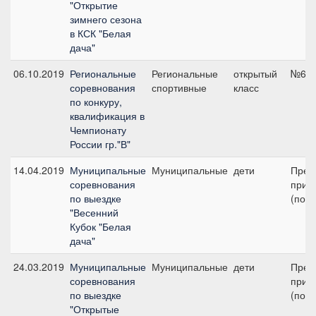
"Открытие
зимнего сезона
в КСК "Белая
дача"
06.10.2019
Региональные
Региональные
открытый
№6, 
соревнования
спортивные
класс
по конкуру,
квалификация в
Чемпионату
России гр."В"
14.04.2019
Муниципальные
Муниципальные
дети
Пред
соревнования
приз 
по выездке
(пони
"Весенний
Кубок "Белая
дача"
24.03.2019
Муниципальные
Муниципальные
дети
Пред
соревнования
приз 
по выездке
(пони
"Открытые