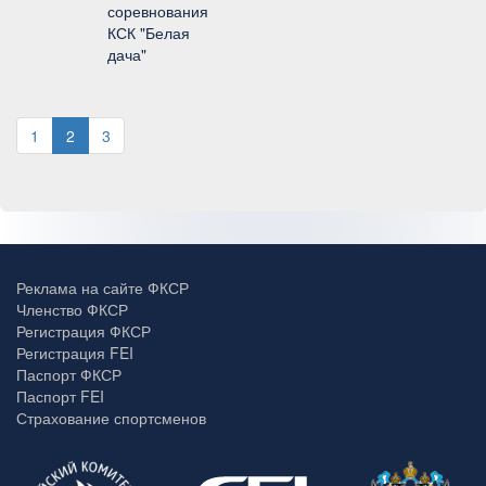
соревнования
КСК "Белая
дача"
1
2
3
Реклама на сайте ФКСР
Членство ФКСР
Регистрация ФКСР
Регистрация FEI
Паспорт ФКСР
Паспорт FEI
Страхование спортсменов