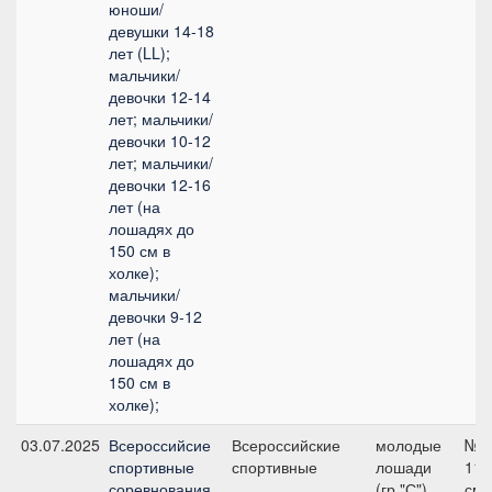
юноши/
девушки 14-18
лет (LL);
мальчики/
девочки 12-14
лет; мальчики/
девочки 10-12
лет; мальчики/
девочки 12-16
лет (на
лошадях до
150 см в
холке);
мальчики/
девочки 9-12
лет (на
лошадях до
150 см в
холке);
03.07.2025
Всероссийсие
Всероссийские
молодые
№1
спортивные
спортивные
лошади
110
соревнования
(гр."С")
см