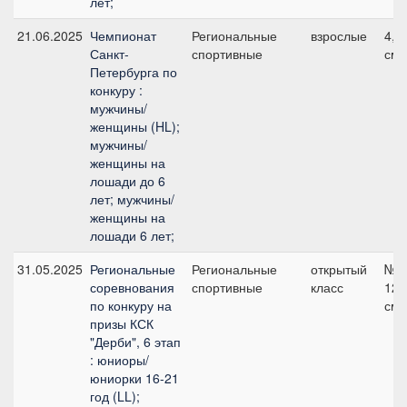
лет;
21.06.2025
Чемпионат
Региональные
взрослые
4, 
Санкт-
спортивные
см
Петербурга по
конкуру :
мужчины/
женщины (HL);
мужчины/
женщины на
лошади до 6
лет; мужчины/
женщины на
лошади 6 лет;
31.05.2025
Региональные
Региональные
открытый
№2
соревнования
спортивные
класс
125
по конкуру на
см
призы КСК
"Дерби", 6 этап
: юниоры/
юниорки 16-21
год (LL);