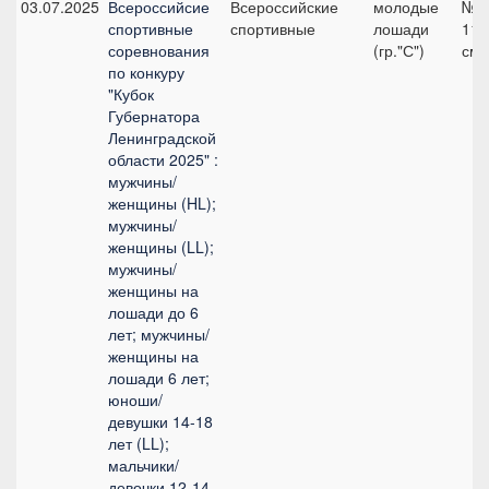
03.07.2025
Всероссийсие
Всероссийские
молодые
№9
спортивные
спортивные
лошади
115
соревнования
(гр."С")
см
по конкуру
"Кубок
Губернатора
Ленинградской
области 2025" :
мужчины/
женщины (HL);
мужчины/
женщины (LL);
мужчины/
женщины на
лошади до 6
лет; мужчины/
женщины на
лошади 6 лет;
юноши/
девушки 14-18
лет (LL);
мальчики/
девочки 12-14