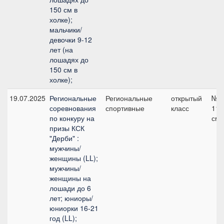
150 см в
холке);
мальчики/
девочки 9-12
лет (на
лошадях до
150 см в
холке);
19.07.2025
Региональные
Региональные
открытый
№3
соревнования
спортивные
класс
110
по конкуру на
см
призы КСК
"Дерби" :
мужчины/
женщины (LL);
мужчины/
женщины на
лошади до 6
лет; юниоры/
юниорки 16-21
год (LL);