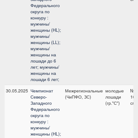
Федерального
округа по
конкуру :
мужчины/
женщины (HL);
мужчины/
женщины (LL);
мужчины/
женщины на
лошади до 6
лет; мужчины/
женщины на
лошади 6 лет;
30.05.2025
Чемпионат
Межрегиональные
молодые
№7
Северо-
(ЧиПФО, ЗС)
лошади
105
Западного
(гр."С")
см
Федерального
округа по
конкуру :
мужчины/
женщины (HL);