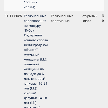
150 см в
холке);
01.11.2025
Региональные
Региональные
открытый
№4
соревнования
спортивные
класс
90 
по конкуру
"Кубок
Федерации
конного спорта
Ленинградской
области" :
мужчины/
женщины (LL);
мужчины/
женщины на
лошади до 6
лет; юниоры/
юниорки 16-21
год (LL);
юноши/
девушки 14-18
лет (LL);
мальчики/