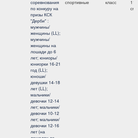
соревнования
спортивные
класс
110
по конкуру на
см
призы КСК
"Дерби" :
мужчины/
женщины (LL);
мужчины/
женщины на
лошади до 6
лет; юниоры/
юниорки 16-21
год (LL);
юноши/
девушки 14-18
лет (LL);
мальчики/
девочки 12-14
лет; мальчики/
девочки 10-12
лет; мальчики/
девочки 12-16
лет (на
лошадях до