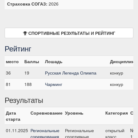
Страховка СОГАЗ:
2026
СПОРТИВНЫЕ РЕЗУЛЬТАТЫ И РЕЙТИНГ
Рейтинг
место
Баллы
Лошадь
Дисциплина
36
19
Русская Легенда Олимпа
конкур
81
188
Чарминг
конкур
Результаты
Дата
Соревнование
Уровень
Категория
Ста
старта
01.11.2025
Региональные
Региональные
открытый
№7
соревнования
спортивные
класс
115