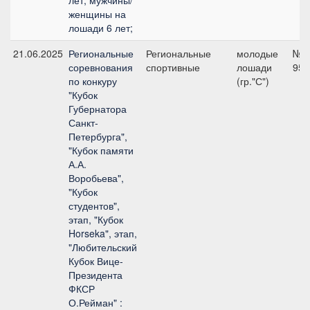
лет; мужчины/
женщины на
лошади 6 лет;
21.06.2025
Региональные
Региональные
молодые
№2.
соревнования
спортивные
лошади
95 
по конкуру
(гр."С")
"Кубок
Губернатора
Санкт-
Петербурга",
"Кубок памяти
А.А.
Воробьева",
"Кубок
студентов",
этап, "Кубок
Horseka", этап,
"Любительский
Кубок Вице-
Президента
ФКСР
О.Рейман" :