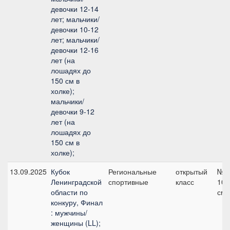
девочки 12-14
лет; мальчики/
девочки 10-12
лет; мальчики/
девочки 12-16
лет (на
лошадях до
150 см в
холке);
мальчики/
девочки 9-12
лет (на
лошадях до
150 см в
холке);
13.09.2025
Кубок
Региональные
открытый
№2
Ленинградской
спортивные
класс
105
области по
см
конкуру, Финал
: мужчины/
женщины (LL);