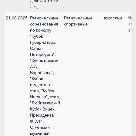
девочки 10-12
лет;
21.06.2025
Региональные
Региональные
взрослые
№2.
соревнования
спортивные
100
по конкуру
см
"Кубок
Губернатора
Санкт-
Петербурга",
"Кубок памяти
А.А.
Воробьева",
"Кубок
студентов",
этап, "Кубок
Horseka", этап,
"Любительский
Кубок Вице-
Президента
ФКСР
О.Рейман" :
мужчины/