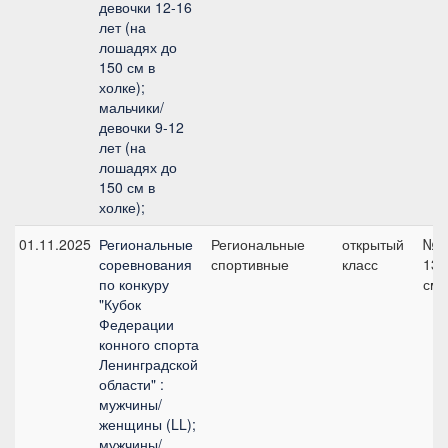
девочки 12-16
лет (на
лошадях до
150 см в
холке);
мальчики/
девочки 9-12
лет (на
лошадях до
150 см в
холке);
01.11.2025
Региональные
Региональные
открытый
№6
соревнования
спортивные
класс
135
по конкуру
см
"Кубок
Федерации
конного спорта
Ленинградской
области" :
мужчины/
женщины (LL);
мужчины/