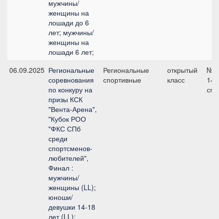
мужчины/
женщины на
лошади до 6
лет; мужчины/
женщины на
лошади 6 лет;
06.09.2025
Региональные
Региональные
открытый
№6
соревнования
спортивные
класс
140
по конкуру на
см
призы КСК
"Вента-Арена",
"Кубок РОО
"ФКС СПб
среди
спортсменов-
любителей",
Финал :
мужчины/
женщины (LL);
юноши/
девушки 14-18
лет (LL);