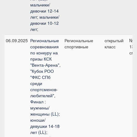
мальчики/
девочки 12-14
лет; мальчики/
девочки 10-12
лет;
06.09.2025
Региональные
Региональные
открытый
№1
соревнования
спортивные
класс
135
по конкуру на
см
призы КСК
"Вента-Арена",
"Кубок РОО
"ФКС СПб
среди
спортсменов-
любителей",
Финал :
мужчины/
женщины (LL);
юноши/
девушки 14-18
лет (LL);