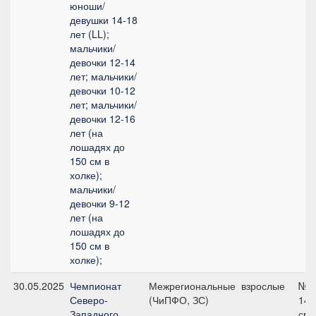
юноши/
девушки 14-18
лет (LL);
мальчики/
девочки 12-14
лет; мальчики/
девочки 10-12
лет; мальчики/
девочки 12-16
лет (на
лошадях до
150 см в
холке);
мальчики/
девочки 9-12
лет (на
лошадях до
150 см в
холке);
30.05.2025
Чемпионат
Межрегиональные
взрослые
№5
Северо-
(ЧиПФО, ЗС)
140
Западного
см