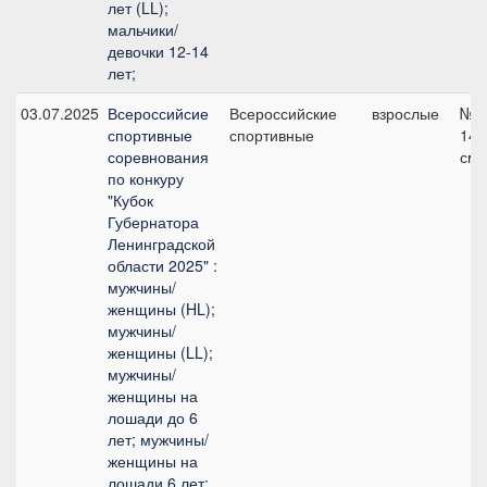
лет (LL);
мальчики/
девочки 12-14
лет;
03.07.2025
Всероссийсие
Всероссийские
взрослые
№1
спортивные
спортивные
140
соревнования
см
по конкуру
"Кубок
Губернатора
Ленинградской
области 2025" :
мужчины/
женщины (HL);
мужчины/
женщины (LL);
мужчины/
женщины на
лошади до 6
лет; мужчины/
женщины на
лошади 6 лет;