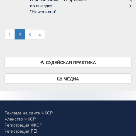
по выездке
(по
"Flowers cup"
1
2
3
4
СУДЕЙСКАЯ ПРАКТИКА
МЕДИА
Реклама на сайте ФКСР
Членство ФКСР
Регистрация ФКСР
Регистрация FEI