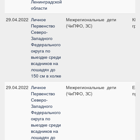
Ленинградской
области
29.04.2022
Личное
Межрегиональные
дети
КП,
Первенство
(ЧиПФО, ЗС)
гру
Северо-
Западного
Федерального
округа по
выездке среди
всадников на
лошадях до
150 см в холке
29.04.2022
Личное
Межрегиональные
дети
Езд
Первенство
(ЧиПФО, ЗС)
при
Северо-
Западного
Федерального
округа по
выездке среди
всадников на
лошадях до