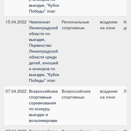
выездке, "Кубок
Победы" этап
15.04.2022
Чемпионат
Региональные
всадники
Ком
Ленинградской
спортивные
на пони
дет
области по
выездке,
Первенство
Ленинградской
области среди
детей, юношей
и юниоров по
выездке, "Кубок
Победы" этап
07.04.2022
Всероссийские
Всероссийские
всадники
Лич
спортивные
спортивные
на пони
соревнования
по конкуру,
выездке и
вольтижировке