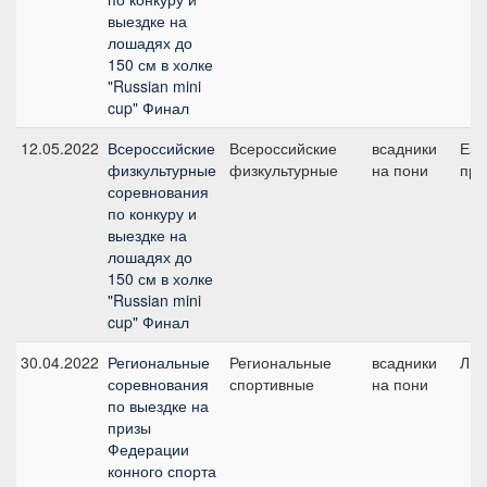
выездке на
лошадях до
150 см в холке
"Russian mini
cup" Финал
12.05.2022
Всероссийские
Всероссийские
всадники
Езд
физкультурные
физкультурные
на пони
при
соревнования
по конкуру и
выездке на
лошадях до
150 см в холке
"Russian mini
cup" Финал
30.04.2022
Региональные
Региональные
всадники
Лич
соревнования
спортивные
на пони
по выездке на
призы
Федерации
конного спорта