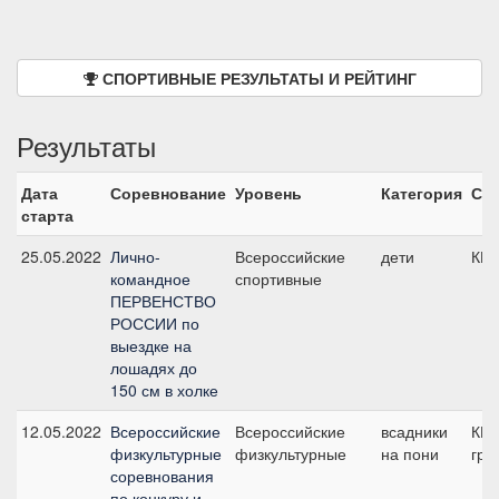
СПОРТИВНЫЕ РЕЗУЛЬТАТЫ И РЕЙТИНГ
Результаты
Дата
Соревнование
Уровень
Категория
Ста
старта
25.05.2022
Лично-
Всероссийские
дети
КП,
командное
спортивные
ПЕРВЕНСТВО
РОССИИ по
выездке на
лошадях до
150 см в холке
12.05.2022
Всероссийские
Всероссийские
всадники
КП,
физкультурные
физкультурные
на пони
гру
соревнования
по конкуру и