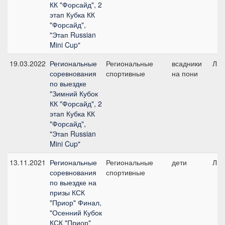
КК "Форсайд", 2
этап Кубка КК
"Форсайд",
"Этап Russian
Mini Cup"
19.03.2022
Региональные
Региональные
всадники
Лич
соревнования
спортивные
на пони
по выездке
"Зимний Кубок
КК "Форсайд", 2
этап Кубка КК
"Форсайд",
"Этап Russian
Mini Cup"
13.11.2021
Региональные
Региональные
дети
Лич
соревнования
спортивные
по выездке на
призы КСК
"Приор" Финал,
"Осенний Кубок
КСК "Приор"