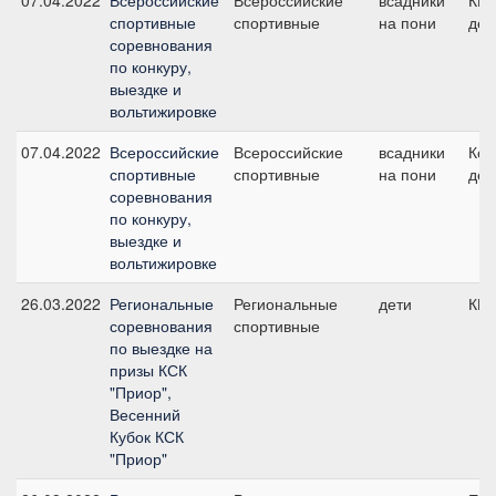
07.04.2022
Всероссийские
Всероссийские
всадники
КЮР
спортивные
спортивные
на пони
дет
соревнования
по конкуру,
выездке и
вольтижировке
07.04.2022
Всероссийские
Всероссийские
всадники
Ком
спортивные
спортивные
на пони
дет
соревнования
по конкуру,
выездке и
вольтижировке
26.03.2022
Региональные
Региональные
дети
КП,
соревнования
спортивные
по выездке на
призы КСК
"Приор",
Весенний
Кубок КСК
"Приор"