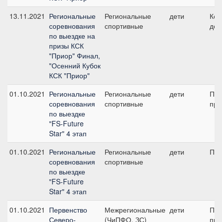
13.11.2021
Региональные
Региональные
дети
Ком
соревнования
спортивные
дет
по выездке на
призы КСК
"Приор" Финал,
"Осенний Кубок
КСК "Приор"
01.10.2021
Региональные
Региональные
дети
Пре
соревнования
спортивные
при
по выездке
"FS-Future
Star" 4 этап
01.10.2021
Региональные
Региональные
дети
ПП 
соревнования
спортивные
по выездке
"FS-Future
Star" 4 этап
01.10.2021
Первенство
Межрегиональные
дети
Пре
Северо-
(ЧиПФО, ЗС)
при