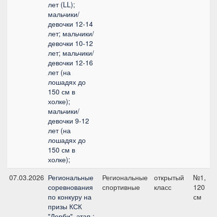
лет (LL);
мальчики/
девочки 12-14
лет; мальчики/
девочки 10-12
лет; мальчики/
девочки 12-16
лет (на
лошадях до
150 см в
холке);
мальчики/
девочки 9-12
лет (на
лошадях до
150 см в
холке);
07.03.2026
Региональные
Региональные
открытый
№1,
соревнования
спортивные
класс
120
по конкуру на
см
призы КСК
"Дерби", этап :