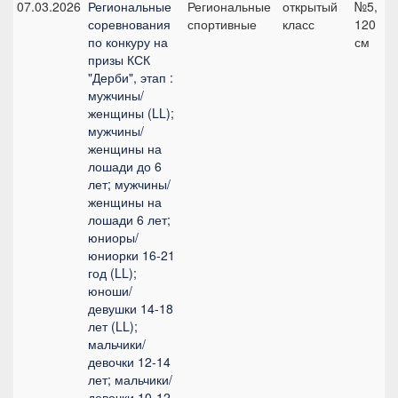
07.03.2026
Региональные
Региональные
открытый
№5,
соревнования
спортивные
класс
120
по конкуру на
см
призы КСК
"Дерби", этап :
мужчины/
женщины (LL);
мужчины/
женщины на
лошади до 6
лет; мужчины/
женщины на
лошади 6 лет;
юниоры/
юниорки 16-21
год (LL);
юноши/
девушки 14-18
лет (LL);
мальчики/
девочки 12-14
лет; мальчики/
девочки 10-12