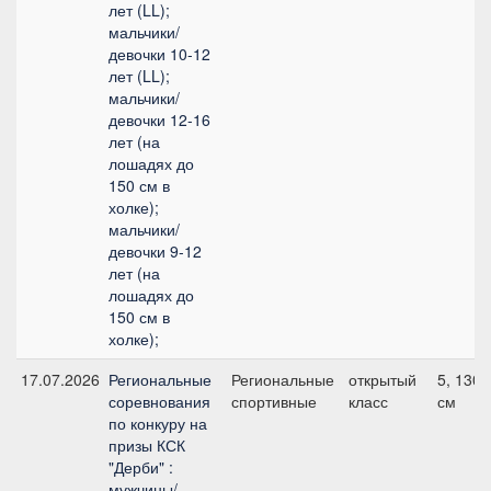
лет (LL);
мальчики/
девочки 10-12
лет (LL);
мальчики/
девочки 12-16
лет (на
лошадях до
150 см в
холке);
мальчики/
девочки 9-12
лет (на
лошадях до
150 см в
холке);
17.07.2026
Региональные
Региональные
открытый
5, 130
соревнования
спортивные
класс
см
по конкуру на
призы КСК
"Дерби" :
мужчины/