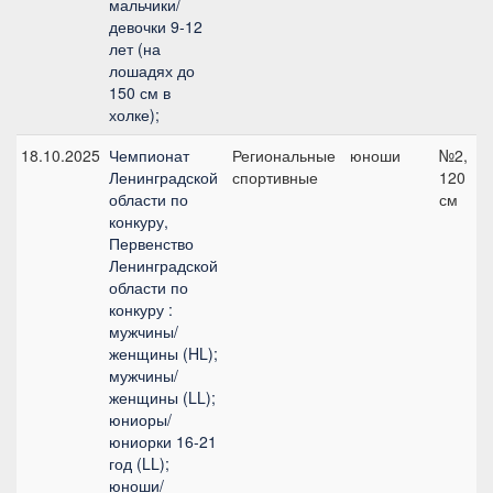
мальчики/
девочки 9-12
лет (на
лошадях до
150 см в
холке);
18.10.2025
Чемпионат
Региональные
юноши
№2,
Ленинградской
спортивные
120
области по
см
конкуру,
Первенство
Ленинградской
области по
конкуру :
мужчины/
женщины (HL);
мужчины/
женщины (LL);
юниоры/
юниорки 16-21
год (LL);
юноши/