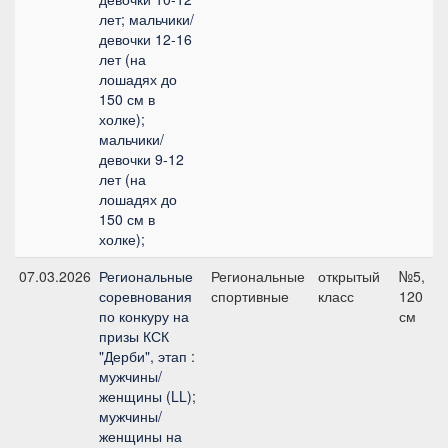
лет; мальчики/
девочки 12-16
лет (на
лошадях до
150 см в
холке);
мальчики/
девочки 9-12
лет (на
лошадях до
150 см в
холке);
07.03.2026
Региональные
Региональные
открытый
№5,
соревнования
спортивные
класс
120
по конкуру на
см
призы КСК
"Дерби", этап :
мужчины/
женщины (LL);
мужчины/
женщины на