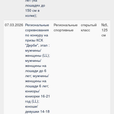
лет (на
лошадях до
150 см в
холке);
07.03.2026
Региональные
Региональные
открытый
№5,
соревнования
спортивные
класс
125
по конкуру на
см
призы КСК
"Дерби", этап :
мужчины/
женщины (LL);
мужчины/
женщины на
лошади до 6
лет; мужчины/
женщины на
лошади 6 лет;
юниоры/
юниорки 16-21
год (LL);
юноши/
девушки 14-18