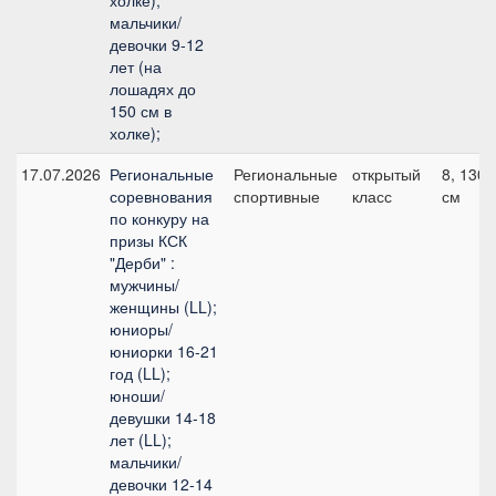
холке);
мальчики/
девочки 9-12
лет (на
лошадях до
150 см в
холке);
17.07.2026
Региональные
Региональные
открытый
8, 130
соревнования
спортивные
класс
см
по конкуру на
призы КСК
"Дерби" :
мужчины/
женщины (LL);
юниоры/
юниорки 16-21
год (LL);
юноши/
девушки 14-18
лет (LL);
мальчики/
девочки 12-14