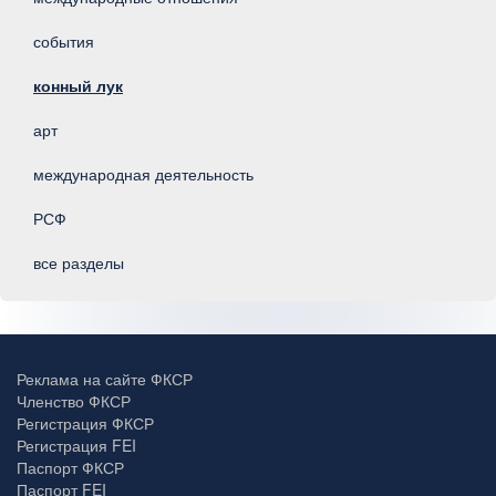
события
конный лук
арт
международная деятельность
РСФ
все разделы
Реклама на сайте ФКСР
Членство ФКСР
Регистрация ФКСР
Регистрация FEI
Паспорт ФКСР
Паспорт FEI