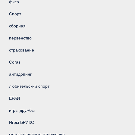
фкср
Спорт
сборная
первенство
страхование
Согаз
антидопинг
любительский спорт
ЕРАИ
игры дружбы
Игры БРИКС
международные отношения