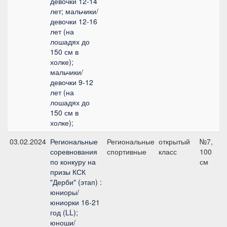
девочки 12-14
лет; мальчики/
девочки 12-16
лет (на
лошадях до
150 см в
холке);
мальчики/
девочки 9-12
лет (на
лошадях до
150 см в
холке);
03.02.2024
Региональные
Региональные
открытый
№7,
соревнования
спортивные
класс
100
по конкуру на
см
призы КСК
"Дерби" (этап) :
юниоры/
юниорки 16-21
год (LL);
юноши/