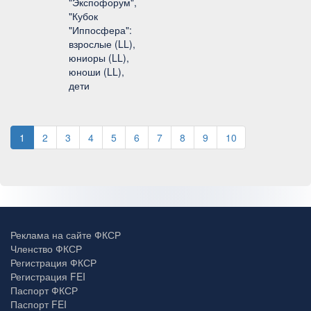
"Экспофорум",
"Кубок
"Иппосфера":
взрослые (LL),
юниоры (LL),
юноши (LL),
дети
1
2
3
4
5
6
7
8
9
10
Реклама на сайте ФКСР
Членство ФКСР
Регистрация ФКСР
Регистрация FEI
Паспорт ФКСР
Паспорт FEI