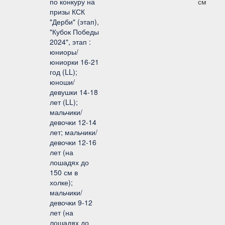
по конкуру на
см
призы КСК
"Дерби" (этап),
"Кубок Победы
2024", этап :
юниоры/
юниорки 16-21
год (LL);
юноши/
девушки 14-18
лет (LL);
мальчики/
девочки 12-14
лет; мальчики/
девочки 12-16
лет (на
лошадях до
150 см в
холке);
мальчики/
девочки 9-12
лет (на
лошадях до