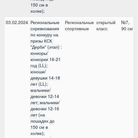
150 см в
холке);
03.02.2024
Региональные
Региональные
открытый
№7,
соревнования
спортивные
класс
90 см
по конкуру на
призы КСК
"Дерби" (этап) :
юниоры/
юниорки 16-21
год (LL);
юноши/
девушки 14-18
лет (LL);
мальчики/
девочки 12-14
лет; мальчики/
девочки 12-16
лет (на
лошадях до
150 см в
холке);