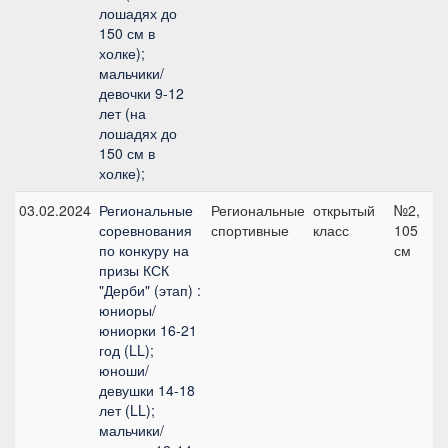
лошадях до
150 см в
холке);
мальчики/
девочки 9-12
лет (на
лошадях до
150 см в
холке);
03.02.2024
Региональные
Региональные
открытый
№2,
соревнования
спортивные
класс
105
по конкуру на
см
призы КСК
"Дерби" (этап) :
юниоры/
юниорки 16-21
год (LL);
юноши/
девушки 14-18
лет (LL);
мальчики/