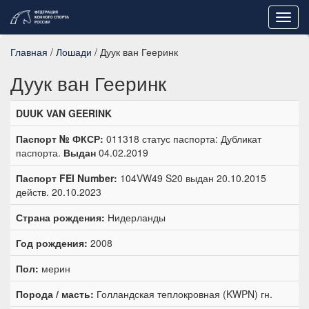
Toggl
navig
Главная
/
Лошади
/ Дуук ван Гееринк
Дуук ван Гееринк
DUUK VAN GEERINK
Паспорт № ФКСР:
011318 статус паспорта: Дубликат
паспорта.
Выдан
04.02.2019
Паспорт FEI Number:
104VW49 S20 выдан 20.10.2015
действ. 20.10.2023
Страна рождения:
Нидерланды
Год рождения:
2008
Пол:
мерин
Порода / масть:
Голландская теплокровная (KWPN) гн.