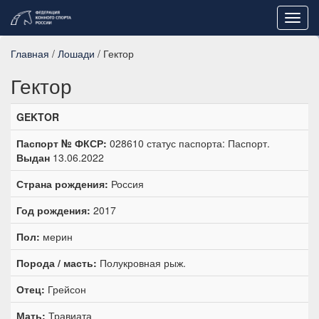
Toggl
navig
Главная
/
Лошади
/ Гектор
Гектор
GEKTOR
Паспорт № ФКСР:
028610 статус паспорта: Паспорт.
Выдан
13.06.2022
Страна рождения:
Россия
Год рождения:
2017
Пол:
мерин
Порода / масть:
Полукровная рыж.
Отец:
Грейсон
Мать:
Травиата