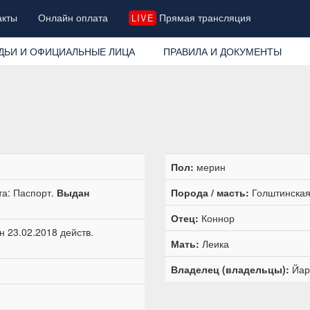
акты
Онлайн оплата
Прямая трансляция
LIVE
ДЬИ И ОФИЦИАЛЬНЫЕ ЛИЦА
ПРАВИЛА И ДОКУМЕНТЫ
Пол:
мерин
та: Паспорт.
Выдан
Порода / масть:
Голштинская 
Отец:
Коннор
 23.02.2018 действ.
Мать:
Леика
Владелец (владельцы):
Йар