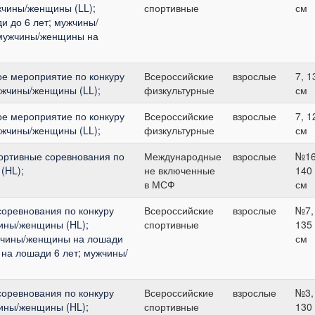
чины/женщины (LL);
спортивные
см
 до 6 лет; мужчины/
 мужчины/женщины на
ое мероприятие по конкуру
Всероссийские
взрослые
7, 1
мужчины/женщины (LL);
физкультурные
см
ое мероприятие по конкуру
Всероссийские
взрослые
7, 1
мужчины/женщины (LL);
физкультурные
см
ортивные соревнования по
Международные
взрослые
№16
(HL);
не включенные
140
в МСФ
см
соревнования по конкуру
Всероссийские
взрослые
№7,
чины/женщины (HL);
спортивные
135
жчины/женщины на лошади
см
на лошади 6 лет; мужчины/
соревнования по конкуру
Всероссийские
взрослые
№3,
чины/женщины (HL);
спортивные
130