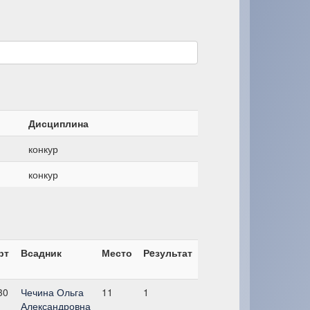
Дисциплина
конкур
конкур
рт
Всадник
Место
Рeзультат
30
Чечина Ольга
11
1
Александровна