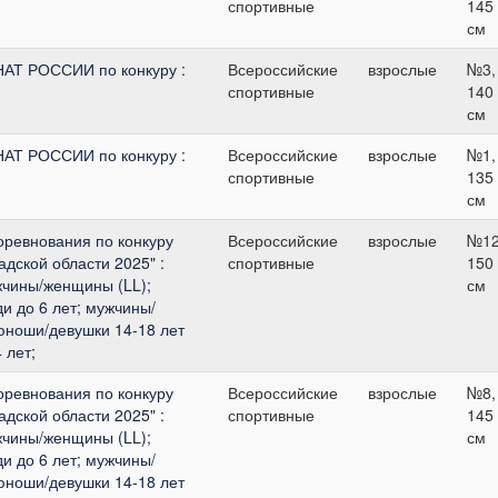
спортивные
145
см
АТ РОССИИ по конкуру :
Всероссийские
взрослые
№3,
спортивные
140
см
АТ РОССИИ по конкуру :
Всероссийские
взрослые
№1,
спортивные
135
см
оревнования по конкуру
Всероссийские
взрослые
№12
адской области 2025" :
спортивные
150
чины/женщины (LL);
см
 до 6 лет; мужчины/
юноши/девушки 14-18 лет
 лет;
оревнования по конкуру
Всероссийские
взрослые
№8,
адской области 2025" :
спортивные
145
чины/женщины (LL);
см
 до 6 лет; мужчины/
юноши/девушки 14-18 лет