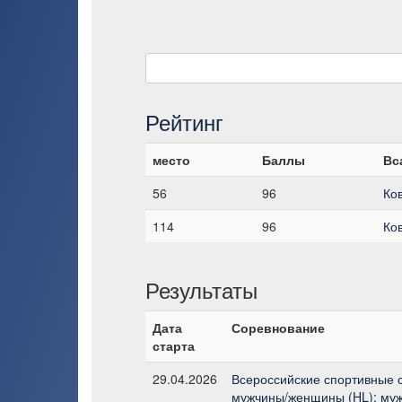
Рейтинг
место
Баллы
Вс
56
96
Ко
114
96
Ко
Результаты
Дата
Соревнование
старта
29.04.2026
Всероссийские спортивные с
мужчины/женщины (HL); муж