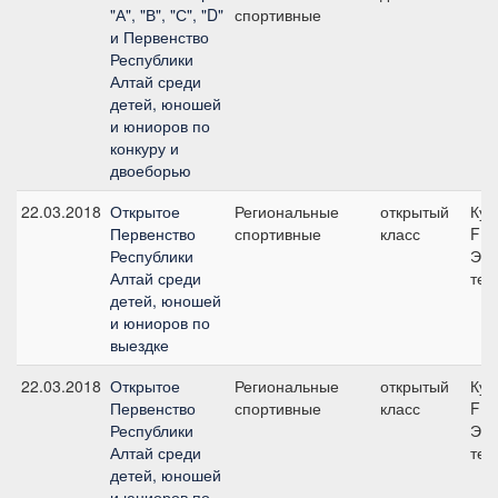
"А", "В", "С", "D"
спортивные
и Первенство
Республики
Алтай среди
детей, юношей
и юниоров по
конкуру и
двоеборью
22.03.2018
Открытое
Региональные
открытый
Куб
Первенство
спортивные
класс
FEI
Республики
Эле
Алтай среди
тес
детей, юношей
и юниоров по
выездке
22.03.2018
Открытое
Региональные
открытый
Куб
Первенство
спортивные
класс
FEI
Республики
Эле
Алтай среди
тес
детей, юношей
и юниоров по