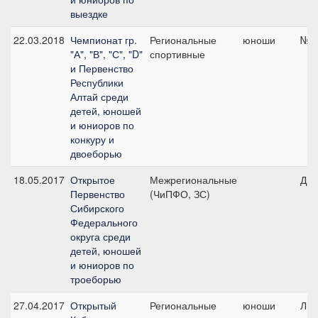
выездке
22.03.2018
Чемпионат гр.
Региональные
юноши
№1,
"А", "В", "С", "D"
спортивные
и Первенство
Республики
Алтай среди
детей, юношей
и юниоров по
конкуру и
двоеборью
18.05.2017
Открытое
Межрегиональные
ДК9
Первенство
(ЧиПФО, ЗС)
Сибирского
Федерального
округа среди
детей, юношей
и юниоров по
троеборью
27.04.2017
Открытый
Региональные
юноши
ЛК1