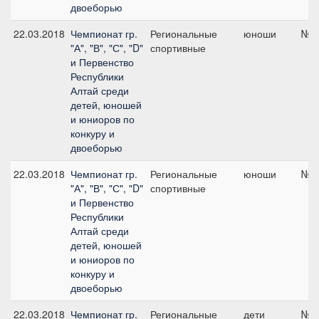
двоеборью
22.03.2018
Чемпионат гр.
Региональные
юноши
№7,
"А", "В", "С", "D"
спортивные
и Первенство
Республики
Алтай среди
детей, юношей
и юниоров по
конкуру и
двоеборью
22.03.2018
Чемпионат гр.
Региональные
юноши
№7,
"А", "В", "С", "D"
спортивные
и Первенство
Республики
Алтай среди
детей, юношей
и юниоров по
конкуру и
двоеборью
22.03.2018
Чемпионат гр.
Региональные
дети
№2,