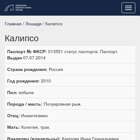
Toggl
navig
Главная
/
Лошади
/ Калипсо
Калипсо
Паспорт № ФКСР:
013551 статус паспорта: Паспорт.
Выдан
07.07.2014
Страна рождения:
Россия
Год рождения:
2010
Пол:
кобыла
Порода / масть:
Полукровная рыж.
Отец:
Инкантезимо
Мать:
Кохетия, трак.
Владелец (владельцы):
Карпова Инна Геннадьевна