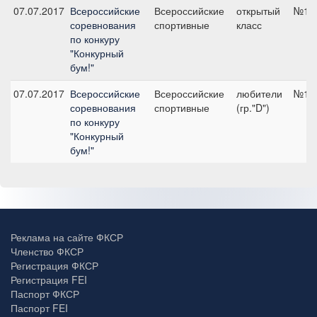
07.07.2017
Всероссийские
Всероссийские
открытый
№15,
соревнования
спортивные
класс
по конкуру
"Конкурный
бум!"
07.07.2017
Всероссийские
Всероссийские
любители
№15,
соревнования
спортивные
(гр."D")
по конкуру
"Конкурный
бум!"
Реклама на сайте ФКСР
Членство ФКСР
Регистрация ФКСР
Регистрация FEI
Паспорт ФКСР
Паспорт FEI