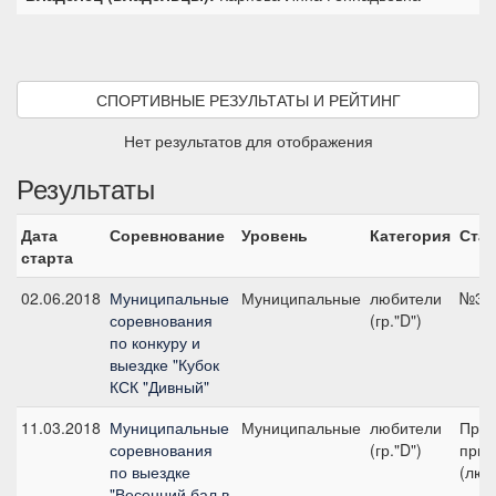
СПОРТИВНЫЕ РЕЗУЛЬТАТЫ И РЕЙТИНГ
Нет результатов для отображения
Результаты
Дата
Соревнование
Уровень
Категория
Стар
старта
02.06.2018
Муниципальные
Муниципальные
любители
№3, 
соревнования
(гр."D")
по конкуру и
выездке "Кубок
КСК "Дивный"
11.03.2018
Муниципальные
Муниципальные
любители
Пред
соревнования
(гр."D")
приз
по выездке
(люб
"Весенний бал в