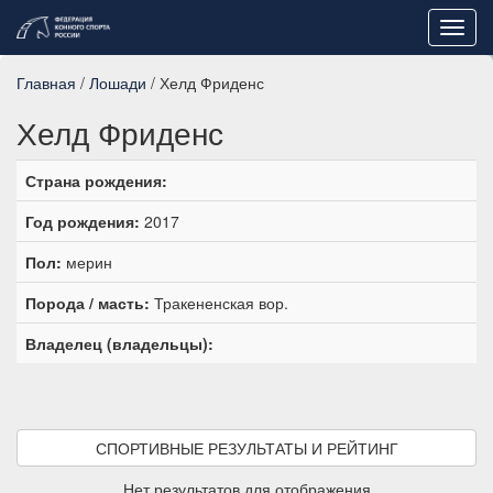
Toggl
navig
Главная
/
Лошади
/ Хелд Фриденс
Хелд Фриденс
Страна рождения:
Год рождения:
2017
Пол:
мерин
Порода / масть:
Тракененская вор.
Владелец (владельцы):
СПОРТИВНЫЕ РЕЗУЛЬТАТЫ И РЕЙТИНГ
Нет результатов для отображения