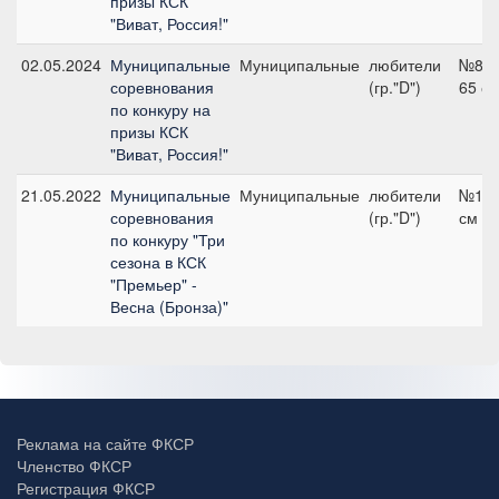
призы КСК
"Виват, Россия!"
02.05.2024
Муниципальные
Муниципальные
любители
№8,
соревнования
(гр."D")
65 с
по конкуру на
призы КСК
"Виват, Россия!"
21.05.2022
Муниципальные
Муниципальные
любители
№1, 
соревнования
(гр."D")
см
по конкуру "Три
сезона в КСК
"Премьер" -
Весна (Бронза)"
Реклама на сайте ФКСР
Членство ФКСР
Регистрация ФКСР