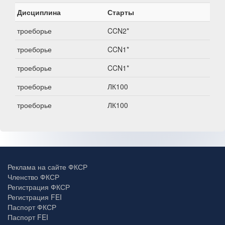
Дисциплина
Старты
троеборье
CCN2*
троеборье
CCN1*
троеборье
CCN1*
троеборье
ЛК100
троеборье
ЛК100
Реклама на сайте ФКСР
Членство ФКСР
Регистрация ФКСР
Регистрация FEI
Паспорт ФКСР
Паспорт FEI