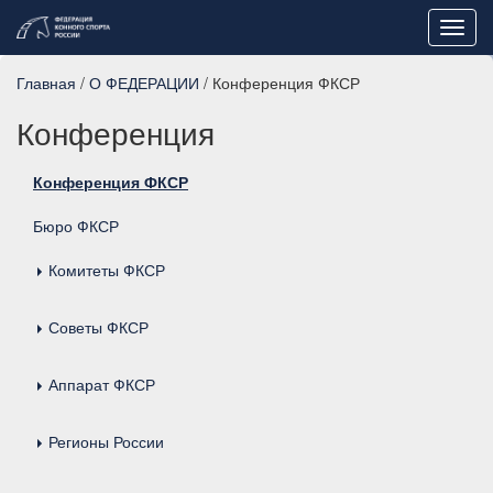
Toggl
navig
Главная
/
О ФЕДЕРАЦИИ
/ Конференция ФКСР
Конференция
Конференция ФКСР
Бюро ФКСР
Комитеты ФКСР
Всероссийская федерация конноспортивной джигитовки и тентпеггинга
Комитет ФКСР по неолимпийским дисциплинам конного спорта
Советы ФКСР
Аппарат ФКСР
Регионы России