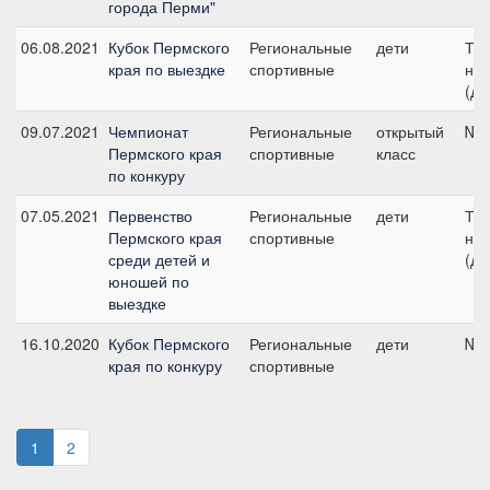
города Перми"
06.08.2021
Кубок Пермского
Региональные
дети
Тес
края по выездке
спортивные
на
(де
09.07.2021
Чемпионат
Региональные
открытый
№1
Пермского края
спортивные
класс
по конкуру
07.05.2021
Первенство
Региональные
дети
Тес
Пермского края
спортивные
на
среди детей и
(де
юношей по
выездке
16.10.2020
Кубок Пермского
Региональные
дети
№8,
края по конкуру
спортивные
1
2