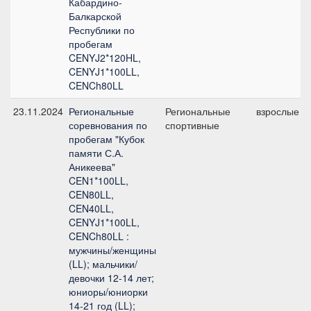
Кабардино-
Балкарской
Республики по
пробегам
CENYJ2*120HL,
CENYJ1*100LL,
CENCh80LL
23.11.2024
Региональные
Региональные
взрослые
соревнования по
спортивные
пробегам "Кубок
памяти С.А.
Аникеева"
CEN1*100LL,
CEN80LL,
CEN40LL,
CENYJ1*100LL,
CENCh80LL :
мужчины/женщины
(LL); мальчики/
девочки 12-14 лет;
юниоры/юниорки
14-21 год (LL);