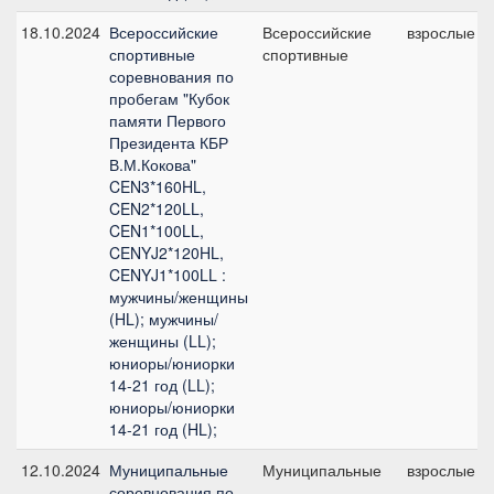
18.10.2024
Всероссийские
Всероссийские
взрослые
спортивные
спортивные
соревнования по
пробегам "Кубок
памяти Первого
Президента КБР
В.М.Кокова"
CEN3*160HL,
CEN2*120LL,
CEN1*100LL,
CENYJ2*120HL,
CENYJ1*100LL :
мужчины/женщины
(HL); мужчины/
женщины (LL);
юниоры/юниорки
14-21 год (LL);
юниоры/юниорки
14-21 год (HL);
12.10.2024
Муниципальные
Муниципальные
взрослые
соревнования по