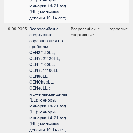
юниорки 14-21 год
(HL); мальчики/
девочки 10-14 лет;
19.09.2025
Всероссийские
Всероссийские
взрослые
спортивные
спортивные
соревнования по
пробегам
CEN2*120LL,
CENYJ2*120HL,
CEN1*100LL,
CENYJ1*100LL,
CEN80LL,
CENCh80LL,
CEN40LL :
мужчины/женщины
(LL); юниоры/
юниорки 14-21 год
(LL); юниоры/
юниорки 14-21 год
(HL); мальчики/
девочки 10-14 лет;