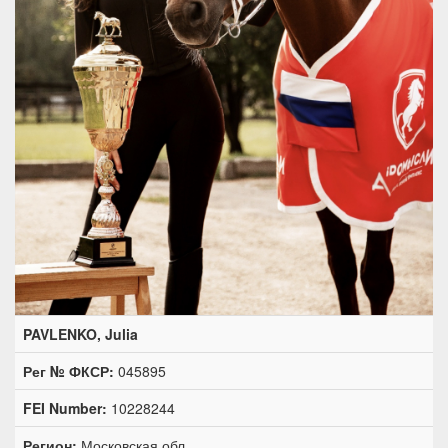
PAVLENKO, Julia
Рег № ФКСР:
045895
FEI Number:
10228244
Регион:
Московская обл