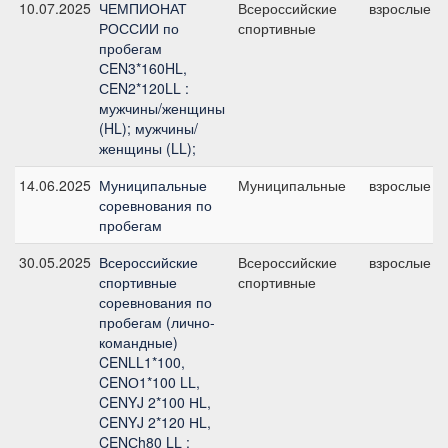
10.07.2025
ЧЕМПИОНАТ
Всероссийские
взрослые
РОССИИ по
спортивные
пробегам
СEN3*160HL,
СEN2*120LL :
мужчины/женщины
(HL); мужчины/
женщины (LL);
14.06.2025
Муниципальные
Муниципальные
взрослые
соревнования по
пробегам
30.05.2025
Всероссийские
Всероссийские
взрослые
спортивные
спортивные
соревнования по
пробегам (лично-
командные)
CENLL1*100,
CENО1*100 LL,
CENYJ 2*100 НL,
CENYJ 2*120 НL,
CENСh80 LL :