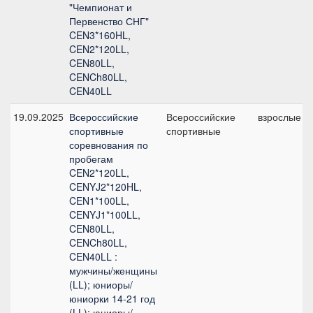
"Чемпионат и
Первенство СНГ"
CEN3*160HL,
CEN2*120LL,
CEN80LL,
CENCh80LL,
CEN40LL
19.09.2025
Всероссийские
Всероссийские
взрослые
спортивные
спортивные
соревнования по
пробегам
CEN2*120LL,
CENYJ2*120HL,
CEN1*100LL,
CENYJ1*100LL,
CEN80LL,
CENCh80LL,
CEN40LL :
мужчины/женщины
(LL); юниоры/
юниорки 14-21 год
(LL); юниоры/