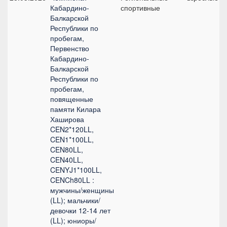
Кабардино-
спортивные
Балкарской
Республики по
пробегам,
Первенство
Кабардино-
Балкарской
Республики по
пробегам,
повященные
памяти Килара
Хаширова
CEN2*120LL,
CEN1*100LL,
CEN80LL,
CEN40LL,
CENYJ1*100LL,
CENCh80LL :
мужчины/женщины
(LL); мальчики/
девочки 12-14 лет
(LL); юниоры/