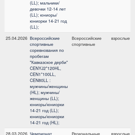
(LL); мальчики/
девочки 12-14 лет
(LL); юниоры/
юниорки 14-21 год
(LL);
25.04.2026
Всероссийские
Всероссийские
взрослые
спортивные
спортивные
соревнования по
пробегам
"Кавказское дерби"
CENYJ2*120HL,
CEN1*100LL,
CEN80LL :
мужчины/женщины
(HL); мужчины/
женщины (LL);
юниоры/юниорки
14-21 год (LL);
юниоры/юниорки
14-21 год (HL);
28.03.2026
Чемпионат
Региональные
взрослые