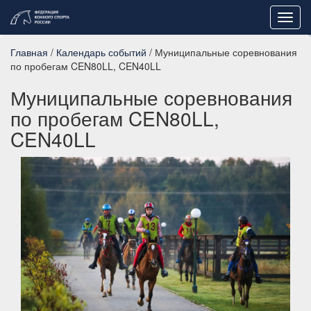
Toggl
navig
Главная
/
Календарь событий
/ Муниципальные соревнования
по пробегам CEN80LL, CEN40LL
Муниципальные соревнования
по пробегам CEN80LL,
CEN40LL