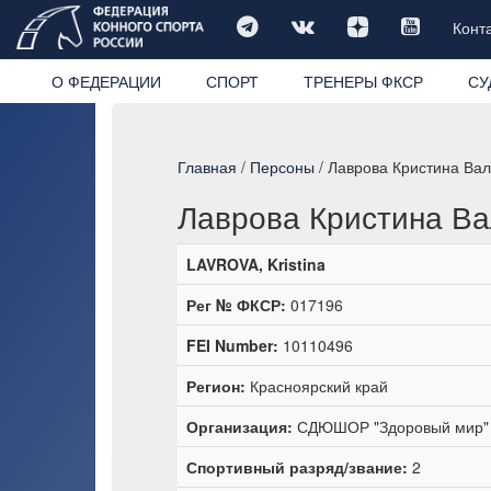
Конт
О ФЕДЕРАЦИИ
СПОРТ
ТРЕНЕРЫ ФКСР
СУ
Главная
/
Персоны
/ Лаврова Кристина Ва
Лаврова Кристина В
LAVROVA, Kristina
Рег № ФКСР:
017196
FEI Number:
10110496
Регион:
Красноярский край
Организация:
СДЮШОР "Здоровый мир"
Спортивный разряд/звание:
2