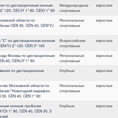
ия по дистанционным конным
Международные
взрослые
2* 120, CEI/JY 1* 80, CEIО 1* 80
спортивные
сковской области по
Региональные
взрослые
егам CEN 30, CEN 40, CEN/YJ
спортивные
и "С" по дистанционным конным
Всероссийские
взрослые
CEN/YJ 2* 120. CEN 3* 160
спортивные
рода Москвы по дистанционным
Региональные
взрослые
N 40, CEN/JY 1* 80
спортивные
вания по дистанционным
Клубные
взрослые
ство Московской области по
Региональные
взрослые
бегам "Новогодний марафон.
спортивные
 30, CEN 40, CEN 1* 80
онным конным пробегам
Клубные
взрослые
/Ch 1* 80, CEN 40, CEN 30, 5
телей