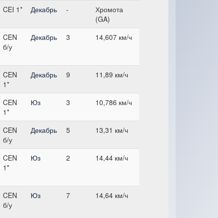
CEI 1*
Декабрь
-
Хромота
(GA)
CEN
Декабрь
3
14,607 км/ч
б/у
CEN
Декабрь
9
11,89 км/ч
1*
CEN
Юз
3
10,786 км/ч
1*
CEN
Декабрь
5
13,31 км/ч
б/у
CEN
Юз
2
14,44 км/ч
1*
CEN
Юз
7
14,64 км/ч
б/у