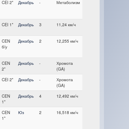
CEI 2*
Декабрь
-
Метаболизм
CEI 1*
Декабрь
3
11,24 км/ч
CEN
Декабрь
2
12,255 км/ч
б/у
CEN
Декабрь
-
Хромота
2*
(GA)
CEI 2*
Декабрь
-
Хромота
(GA)
CEN
Декабрь
4
12,492 км/ч
1*
CEN
Юз
2
16,518 км/ч
1*