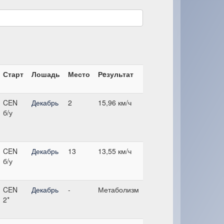
Старт
Лошадь
Место
Рeзультат
CEN
Декабрь
2
15,96 км/ч
б/у
CEN
Декабрь
13
13,55 км/ч
б/у
CEN
Декабрь
-
Метаболизм
2*