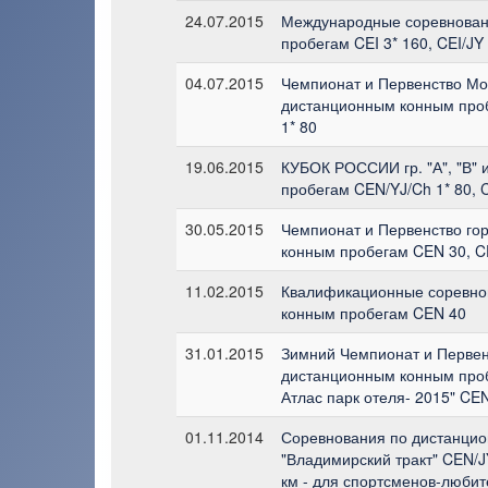
24.07.2015
Международные соревнован
пробегам CEI 3* 160, CEI/JY 
04.07.2015
Чемпионат и Первенство Мо
дистанционным конным проб
1* 80
19.06.2015
КУБОК РОССИИ гр. "А", "В" 
пробегам CEN/YJ/Ch 1* 80, 
30.05.2015
Чемпионат и Первенство го
конным пробегам CEN 30, CE
11.02.2015
Квалификационные соревно
конным пробегам CEN 40
31.01.2015
Зимний Чемпионат и Первен
дистанционным конным про
Атлас парк отеля- 2015" CEN
01.11.2014
Соревнования по дистанци
"Владимирский тракт" CEN/JY
км - для спортсменов-люби