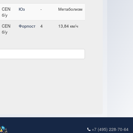
CEN
Юз
-
Метаболизм
б/у
CEN
Форпост
4
13,84 км/ч
б/у
+7 (495) 228-70-64