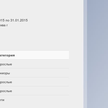
015 по 31.01.2015
ква г
атегория
зрослые
ниоры
зрослые
зрослые
ети