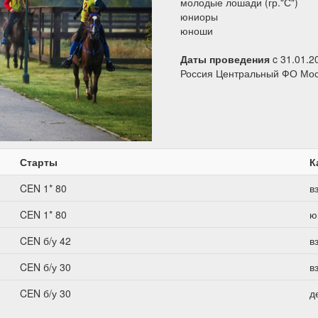
молодые лошади (гр."С")
юниоры
юноши
Даты проведения
c 31.01.2
Россия Центральный ФО Мос
Старты
К
CEN 1* 80
в
CEN 1* 80
ю
CEN б/у 42
в
CEN б/у 30
в
CEN б/у 30
д