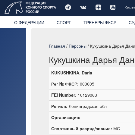
Конт
О ФЕДЕРАЦИИ
СПОРТ
ТРЕНЕРЫ ФКСР
СУ
Главная
/
Персоны
/ Кукушкина Дарья Дан
Кукушкина Дарья Да
KUKUSHKINA, Daria
Рег № ФКСР:
003605
FEI Number:
10129063
Регион:
Ленинградская обл
Организация:
Спортивный разряд/звание:
МС