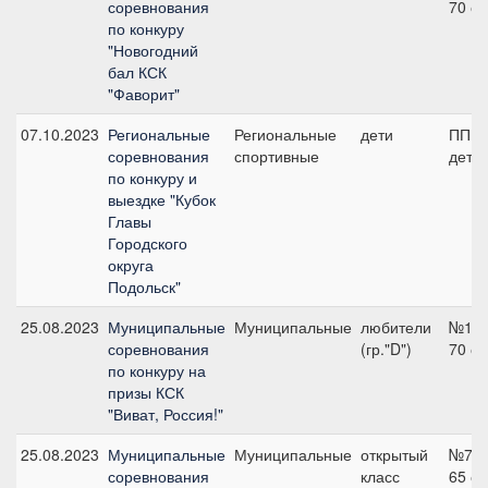
соревнования
70 с
по конкуру
"Новогодний
бал КСК
"Фаворит"
07.10.2023
Региональные
Региональные
дети
ПП А
соревнования
спортивные
дети
по конкуру и
выездке "Кубок
Главы
Городского
округа
Подольск"
25.08.2023
Муниципальные
Муниципальные
любители
№11,
соревнования
(гр."D")
70 с
по конкуру на
призы КСК
"Виват, Россия!"
25.08.2023
Муниципальные
Муниципальные
открытый
№7,
соревнования
класс
65 с