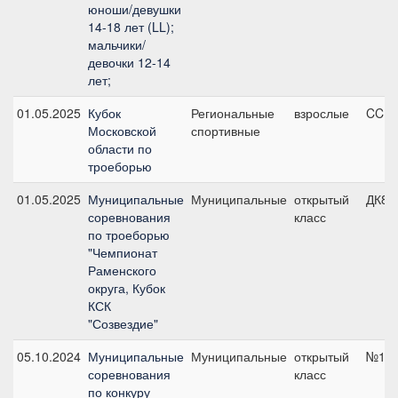
юноши/девушки
14-18 лет (LL);
мальчики/
девочки 12-14
лет;
01.05.2025
Кубок
Региональные
взрослые
CCN2
Московской
спортивные
области по
троеборью
01.05.2025
Муниципальные
Муниципальные
открытый
ДК80
соревнования
класс
по троеборью
"Чемпионат
Раменского
округа, Кубок
КСК
"Созвездие"
05.10.2024
Муниципальные
Муниципальные
открытый
№1, 
соревнования
класс
по конкуру