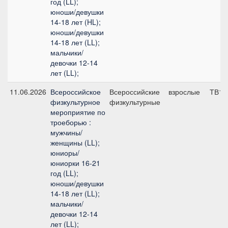
год (LL);
юноши/девушки
14-18 лет (HL);
юноши/девушки
14-18 лет (LL);
мальчики/
девочки 12-14
лет (LL);
11.06.2026
Всероссийское
Всероссийские
взрослые
ТВ10
физкультурное
физкультурные
мероприятие по
троеборью :
мужчины/
женщины (LL);
юниоры/
юниорки 16-21
год (LL);
юноши/девушки
14-18 лет (LL);
мальчики/
девочки 12-14
лет (LL);