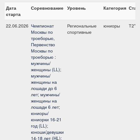
Дата
Соревнование
Уровень
Категория
Стар
старта
22.06.2026
Чемпионат
Региональные
юниоры
Т2*-К
Москвы по
спортивные
троеборью,
Первенство
Москвы по
троеборью :
мужчины/
женщины (LL);
мужчины/
женщины на
лошади до 6
лет; мужчины/
женщины на
лошади 6 лет;
юниоры/
юниорки 16-21
год (LL);
юноши/девушки
14-18 лет (HL);