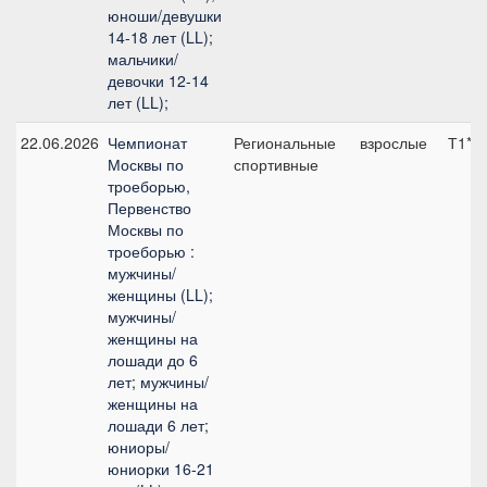
юноши/девушки
14-18 лет (LL);
мальчики/
девочки 12-14
лет (LL);
22.06.2026
Чемпионат
Региональные
взрослые
Т1*-
Москвы по
спортивные
троеборью,
Первенство
Москвы по
троеборью :
мужчины/
женщины (LL);
мужчины/
женщины на
лошади до 6
лет; мужчины/
женщины на
лошади 6 лет;
юниоры/
юниорки 16-21