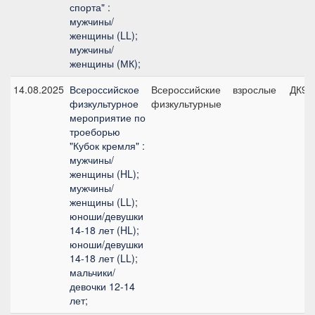
спорта" :
мужчины/
женщины (LL);
мужчины/
женщины (МК);
14.08.2025
Всероссийское
Всероссийские
взрослые
ДК90
физкультурное
физкультурные
мероприятие по
троеборью
"Кубок кремля" :
мужчины/
женщины (HL);
мужчины/
женщины (LL);
юноши/девушки
14-18 лет (HL);
юноши/девушки
14-18 лет (LL);
мальчики/
девочки 12-14
лет;