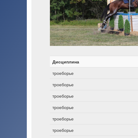
Дисциплина
троеборье
троеборье
троеборье
троеборье
троеборье
троеборье