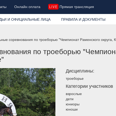
акты
Онлайн оплата
Прямая трансляция
LIVE
ДЬИ И ОФИЦИАЛЬНЫЕ ЛИЦА
ПРАВИЛА И ДОКУМЕНТЫ
ные соревнования по троеборью "Чемпионат Раменского округа, К
нования по троеборью "Чемпиона
е"
Дисциплины:
троеборье
Категории участников
взрослые
дети
юниоры
юноши