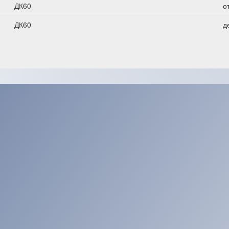
ДК60
о
ДК60
д