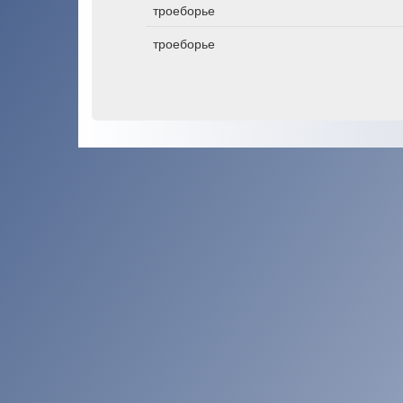
троеборье
троеборье