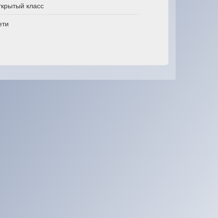
ткрытый класс
ети