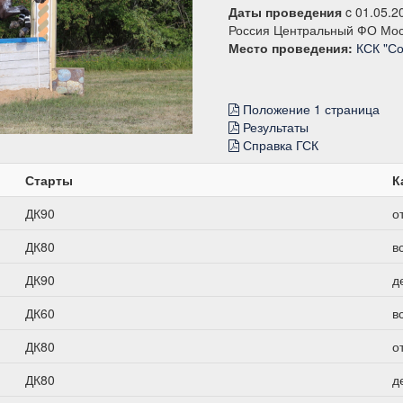
Даты проведения
c 01.05.2
Россия Центральный ФО Мос
Место проведения:
КСК "Со
Положение 1 страница
Результаты
Справка ГСК
Старты
К
ДК90
о
ДК80
в
ДК90
д
ДК60
в
ДК80
о
ДК80
д