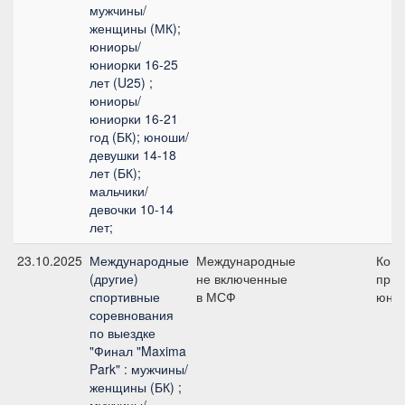
мужчины/
женщины (МК);
юниоры/
юниорки 16-25
лет (U25) ;
юниоры/
юниорки 16-21
год (БК); юноши/
девушки 14-18
лет (БК);
мальчики/
девочки 10-14
лет;
23.10.2025
Международные
Международные
Ком
(другие)
не включенные
приз
спортивные
в МСФ
юно
соревнования
по выездке
"Финал "Maxima
Park" : мужчины/
женщины (БК) ;