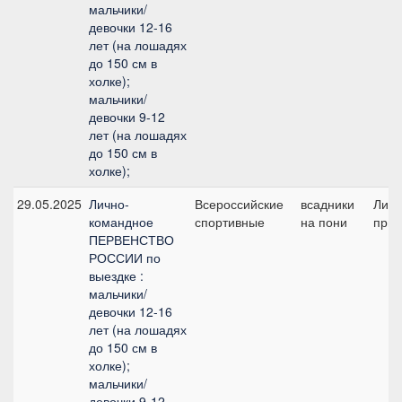
мальчики/
девочки 12-16
лет (на лошадях
до 150 см в
холке);
мальчики/
девочки 9-12
лет (на лошадях
до 150 см в
холке);
29.05.2025
Лично-
Всероссийские
всадники
Лич
командное
спортивные
на пони
приз
ПЕРВЕНСТВО
РОССИИ по
выездке :
мальчики/
девочки 12-16
лет (на лошадях
до 150 см в
холке);
мальчики/
девочки 9-12