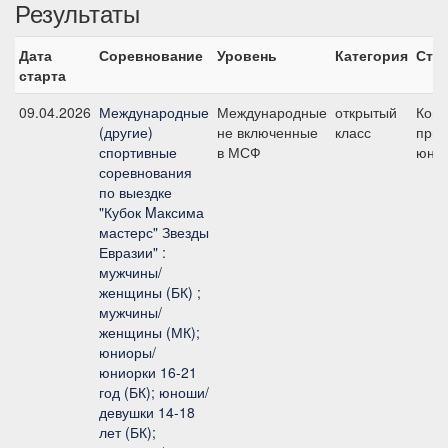
Результаты
Дата
Соревнование
Уровень
Категория
Ста
старта
09.04.2026
Международные
Международные
открытый
Ком
(другие)
не включенные
класс
приз
спортивные
в МСФ
юно
соревнования
по выездке
"Кубок Mаксима
мастерс" Звезды
Евразии" :
мужчины/
женщины (БК) ;
мужчины/
женщины (МК);
юниоры/
юниорки 16-21
год (БК); юноши/
девушки 14-18
лет (БК);