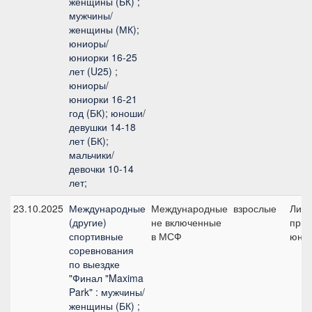
женщины (БК) ;
мужчины/
женщины (МК);
юниоры/
юниорки 16-25
лет (U25) ;
юниоры/
юниорки 16-21
год (БК); юноши/
девушки 14-18
лет (БК);
мальчики/
девочки 10-14
лет;
23.10.2025
Международные
Международные
взрослые
Лич
(другие)
не включенные
приз 
спортивные
в МСФ
юно
соревнования
по выездке
"Финал "Maxima
Park" : мужчины/
женщины (БК) ;