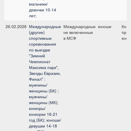
мальчики/
девочки 10-14
лет;
26.02.2026
Международные
Международные
юноши
Ком
(другие)
не включенные
приз
спортивные
в МСФ
юно
соревнования
по выездке
"Зимний
Чемпионат
Максима парк",
Звезды Евразии,
Финал" :
мужчины/
женщины (БК) ;
мужчины/
женщины (МК);
юниоры/
юниорки 16-21
год (БК); юноши/
девушки 14-18