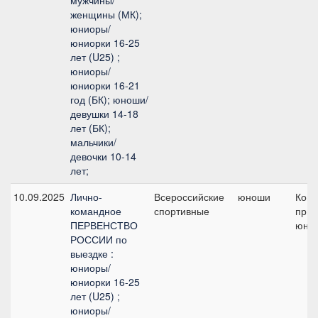
мужчины/
женщины (МК);
юниоры/
юниорки 16-25
лет (U25) ;
юниоры/
юниорки 16-21
год (БК); юноши/
девушки 14-18
лет (БК);
мальчики/
девочки 10-14
лет;
10.09.2025
Лично-
Всероссийские
юноши
Ком
командное
спортивные
приз
ПЕРВЕНСТВО
юно
РОССИИ по
выездке :
юниоры/
юниорки 16-25
лет (U25) ;
юниоры/