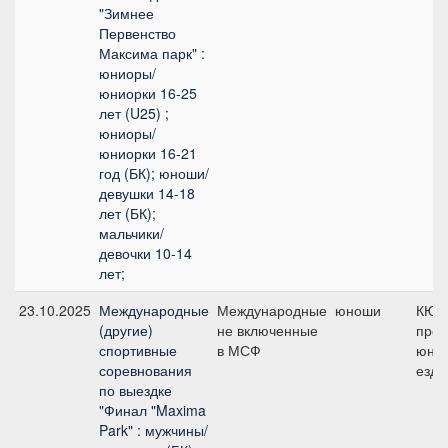
"Зимнее
Первенство
Максима парк" :
юниоры/
юниорки 16-25
лет (U25) ;
юниоры/
юниорки 16-21
год (БК); юноши/
девушки 14-18
лет (БК);
мальчики/
девочки 10-14
лет;
23.10.2025
Международные
Международные
юноши
КЮР
(другие)
не включенные
про
спортивные
в МСФ
юно
соревнования
езд
по выездке
"Финал "Maxima
Park" : мужчины/