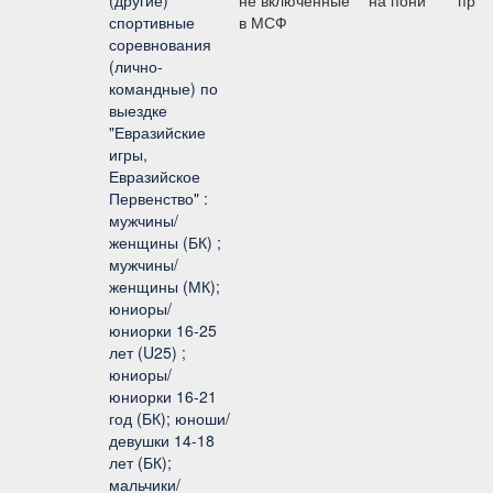
(другие)
не включенные
на пони
приз
спортивные
в МСФ
соревнования
(лично-
командные) по
выездке
"Евразийские
игры,
Евразийское
Первенство" :
мужчины/
женщины (БК) ;
мужчины/
женщины (МК);
юниоры/
юниорки 16-25
лет (U25) ;
юниоры/
юниорки 16-21
год (БК); юноши/
девушки 14-18
лет (БК);
мальчики/