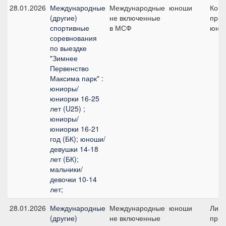
28.01.2026
Международные
Международные
юноши
Ком
(другие)
не включенные
приз
спортивные
в МСФ
юно
соревнования
по выездке
"Зимнее
Первенство
Максима парк" :
юниоры/
юниорки 16-25
лет (U25) ;
юниоры/
юниорки 16-21
год (БК); юноши/
девушки 14-18
лет (БК);
мальчики/
девочки 10-14
лет;
28.01.2026
Международные
Международные
юноши
Лич
(другие)
не включенные
приз 