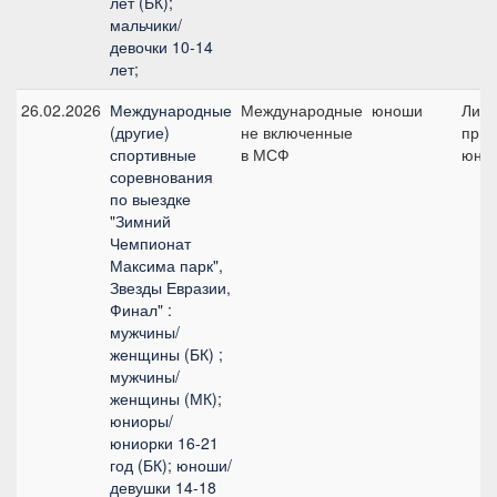
лет (БК);
мальчики/
девочки 10-14
лет;
26.02.2026
Международные
Международные
юноши
Лич
(другие)
не включенные
приз 
спортивные
в МСФ
юно
соревнования
по выездке
"Зимний
Чемпионат
Максима парк",
Звезды Евразии,
Финал" :
мужчины/
женщины (БК) ;
мужчины/
женщины (МК);
юниоры/
юниорки 16-21
год (БК); юноши/
девушки 14-18