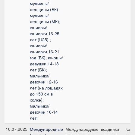
мужчины/
женщины (БК) ;
мужчины/
женщины (МК);
юниоры/
юниорки 16-25
лет (U25) ;
юниоры/
юниорки 16-21
год (БК); юноши/
девушки 14-18
лет (БК);
мальчики/
девочки 12-16
лет (на лошадях
до 150 см в
холке);
мальчики/
девочки 10-14
лет;
10.07.2025
Международные
Международные
всадники
Ком