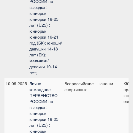
РОССИИ по
выездке :
юниоры/
юниорки 16-25
лет (U25) ;
юниоры/
юниорки 16-21
год (БК); юноши/
девушки 14-18
лет (БК);
мальчики/
девочки 10-14
лет;
10.09.2025
Лично-
Всероссийские
юноши
КЮР
командное
спортивные
про
ПЕРВЕНСТВО
юно
РОССИИ по
езд
выездке :
юниоры/
юниорки 16-25
лет (U25) ;
юниоры/