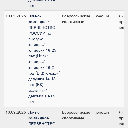
лет;
10.09.2025
Лично-
Всероссийские
юноши
Лич
командное
спортивные
приз 
ПЕРВЕНСТВО
юно
РОССИИ по
выездке :
юниоры/
юниорки 16-25
лет (U25) ;
юниоры/
юниорки 16-21
год (БК); юноши/
девушки 14-18
лет (БК);
мальчики/
девочки 10-14
лет;
10.09.2025
Лично-
Всероссийские
юноши
Лич
командное
спортивные
приз 
ПЕРВЕНСТВО
юно