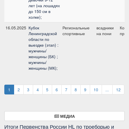
лет (на лошадях
до 150 см в
холке);
16.05.2025
Кубок
Региональные
всадники
Ком
Ленинградской
спортивные
на пони
приз
области по
выездке (этап) :
мужчины/
женщины (БК) ;
мужчины/
женщины (МК);
1
2
3
4
5
6
7
8
9
10
...
12
МЕДИА
Итоги Первенства России HL по троеборью и