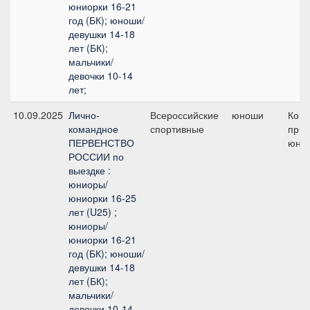
юниорки 16-21
год (БК); юноши/
девушки 14-18
лет (БК);
мальчики/
девочки 10-14
лет;
10.09.2025
Лично-
Всероссийские
юноши
Ком
командное
спортивные
приз
ПЕРВЕНСТВО
юно
РОССИИ по
выездке :
юниоры/
юниорки 16-25
лет (U25) ;
юниоры/
юниорки 16-21
год (БК); юноши/
девушки 14-18
лет (БК);
мальчики/
девочки 10-14