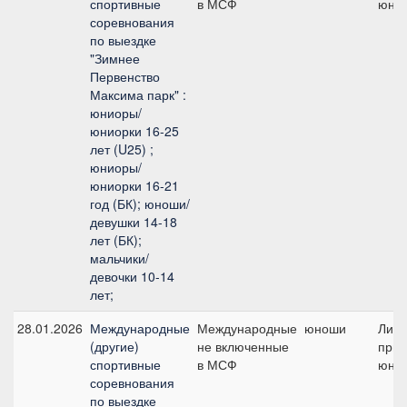
спортивные
в МСФ
юно
соревнования
по выездке
"Зимнее
Первенство
Максима парк" :
юниоры/
юниорки 16-25
лет (U25) ;
юниоры/
юниорки 16-21
год (БК); юноши/
девушки 14-18
лет (БК);
мальчики/
девочки 10-14
лет;
28.01.2026
Международные
Международные
юноши
Лич
(другие)
не включенные
приз 
спортивные
в МСФ
юно
соревнования
по выездке