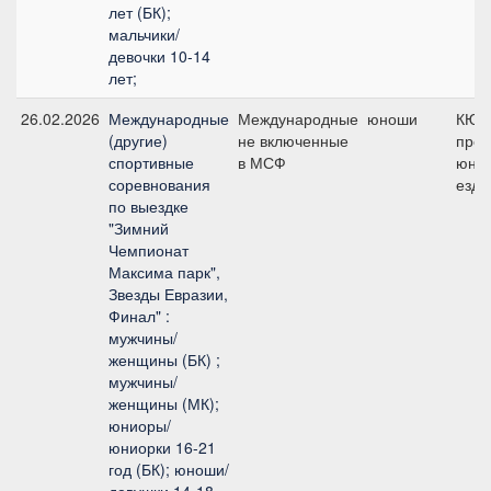
лет (БК);
мальчики/
девочки 10-14
лет;
26.02.2026
Международные
Международные
юноши
КЮР
(другие)
не включенные
про
спортивные
в МСФ
юно
соревнования
езд
по выездке
"Зимний
Чемпионат
Максима парк",
Звезды Евразии,
Финал" :
мужчины/
женщины (БК) ;
мужчины/
женщины (МК);
юниоры/
юниорки 16-21
год (БК); юноши/