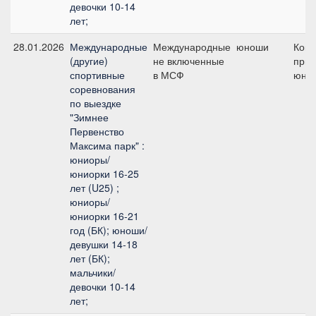
девочки 10-14
лет;
28.01.2026
Международные
Международные
юноши
Ком
(другие)
не включенные
приз
спортивные
в МСФ
юно
соревнования
по выездке
"Зимнее
Первенство
Максима парк" :
юниоры/
юниорки 16-25
лет (U25) ;
юниоры/
юниорки 16-21
год (БК); юноши/
девушки 14-18
лет (БК);
мальчики/
девочки 10-14
лет;