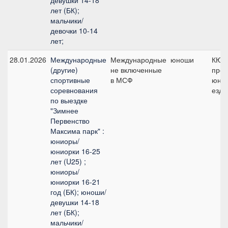
девушки 14-18
лет (БК);
мальчики/
девочки 10-14
лет;
28.01.2026
Международные
Международные
юноши
КЮР
(другие)
не включенные
про
спортивные
в МСФ
юно
соревнования
езд
по выездке
"Зимнее
Первенство
Максима парк" :
юниоры/
юниорки 16-25
лет (U25) ;
юниоры/
юниорки 16-21
год (БК); юноши/
девушки 14-18
лет (БК);
мальчики/