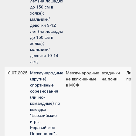
лет (на лошадях
до 150 см в
холке);
мальчики/
девочки 9-12
лет (на лошадях
до 150 см в
холке);
мальчики/
девочки 10-14
лет;
10.07.2025
Международные
Международные
всадники
Лич
(другие)
не включенные
на пони
приз
спортивные
в МСФ
соревнования
(лично-
командные) по
выездке
"Евразийские
игры,
Евразийское
Первенство" :