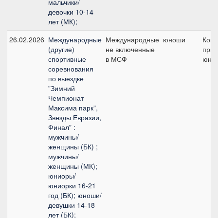
мальчики/
девочки 10-14
лет (МК);
26.02.2026
Международные
Международные
юноши
Ком
(другие)
не включенные
приз
спортивные
в МСФ
юно
соревнования
по выездке
"Зимний
Чемпионат
Максима парк",
Звезды Евразии,
Финал" :
мужчины/
женщины (БК) ;
мужчины/
женщины (МК);
юниоры/
юниорки 16-21
год (БК); юноши/
девушки 14-18
лет (БК);