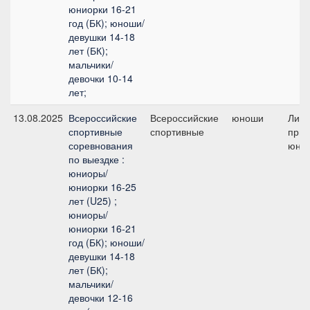
юниорки 16-21
год (БК); юноши/
девушки 14-18
лет (БК);
мальчики/
девочки 10-14
лет;
13.08.2025
Всероссийские
Всероссийские
юноши
Лич
спортивные
спортивные
приз 
соревнования
юно
по выездке :
юниоры/
юниорки 16-25
лет (U25) ;
юниоры/
юниорки 16-21
год (БК); юноши/
девушки 14-18
лет (БК);
мальчики/
девочки 12-16