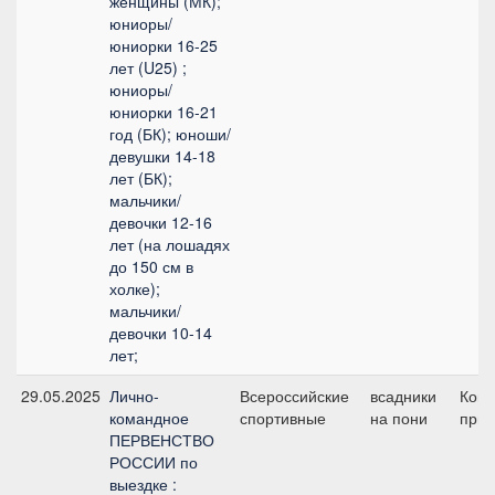
женщины (МК);
юниоры/
юниорки 16-25
лет (U25) ;
юниоры/
юниорки 16-21
год (БК); юноши/
девушки 14-18
лет (БК);
мальчики/
девочки 12-16
лет (на лошадях
до 150 см в
холке);
мальчики/
девочки 10-14
лет;
29.05.2025
Лично-
Всероссийские
всадники
Ком
командное
спортивные
на пони
приз
ПЕРВЕНСТВО
РОССИИ по
выездке :