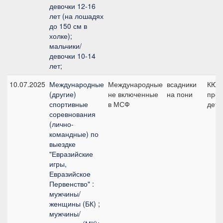
девочки 12-16
лет (на лошадях
до 150 см в
холке);
мальчики/
девочки 10-14
лет;
10.07.2025
Международные
Международные
всадники
КЮР
(другие)
не включенные
на пони
про
спортивные
в МСФ
детс
соревнования
(лично-
командные) по
выездке
"Евразийские
игры,
Евразийское
Первенство" :
мужчины/
женщины (БК) ;
мужчины/