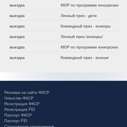
выездка
КЮР по программе юношеских езд
выездка
Личный приз - дети
выездка
Командный приз - юниоры
выездка
Личный приз /юниоры/
выездка
КЮР по программе юниорских езд
выездка
Командный приз - юноши
Реклама на сайте ФКСР
Членство ФКСР
Регистрация ФКСР
Регистрация FEI
Паспорт ФКСР
Паспорт FEI
Страхование спортсменов