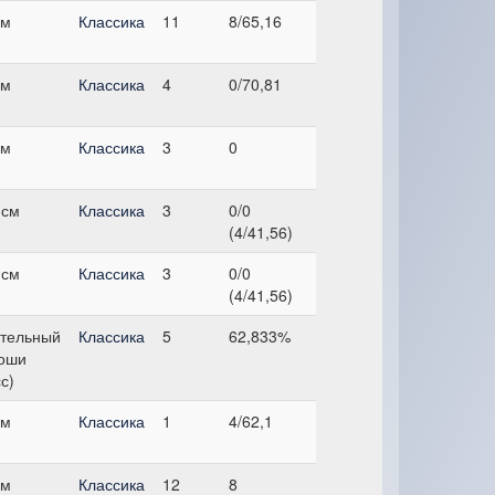
см
Классика
11
8/65,16
см
Классика
4
0/70,81
см
Классика
3
0
 см
Классика
3
0/0
(4/41,56)
 см
Классика
3
0/0
(4/41,56)
тельный
Классика
5
62,833%
ноши
с)
см
Классика
1
4/62,1
см
Классика
12
8