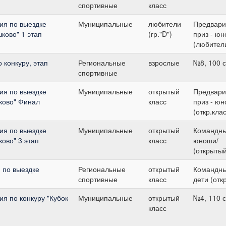
спортивные
класс
ия по выездке
Муниципальные
любители
Предвари
ково" 1 этап
(гр."D")
приз - ю
(любител
 конкуру, этап
Региональные
взрослые
№8, 100 
спортивные
ия по выездке
Муниципальные
открытый
Предвари
ково" Финал
класс
приз - ю
(откр.клас
ия по выездке
Муниципальные
открытый
Командны
ово" 3 этап
класс
юноши/
(открытый
 по выездке
Региональные
открытый
Командны
спортивные
класс
дети (отк
я по конкуру "Кубок
Муниципальные
открытый
№4, 110 
класс