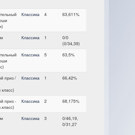
тельный
Классика
4
63,611%
ноши
и)
см
Классика
1
0/0
(0/34,39)
тельный
Классика
5
63,5%
ноши
с)
й приз /
Классика
1
66,42%
 класс)
й приз -
Классика
2
68,175%
р.класс)
см
Классика
3
0/46,19,
0/31,27