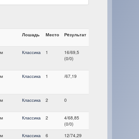
Лошадь
Место
Рeзультат
см
Классика
1
16/69,5
(0/0)
см
Классика
1
/67,19
см
Классика
2
0
см
Классика
2
4/68,85
(0/0)
см
Классика
6
12/74,29