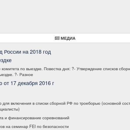
МЕДИА
д России на 2018 год
ездке
 комитета по выездке. Повестка дня: ?- Утверждение списков сбор
ыездке. ?- Разное
 от 17 декабря 2016 г
р для включения в списки сборной РФ по троеборью (основной сост
ециалисты)
та и финансирование соревнований
ов на семинар FEI по безопасности