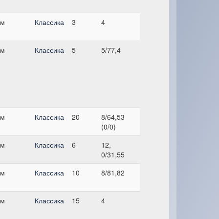
см
Классика
3
4
см
Классика
5
5/77,4
см
Классика
20
8/64,53
(0/0)
см
Классика
6
12,
0/31,55
см
Классика
10
8/81,82
см
Классика
15
4