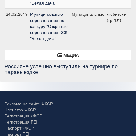
"Белая дача"
24.02.2019
Муниципальные
Муниципальные
любители
№
соревнования по
(гр."D")
20
конкуру "Открытые
соревнования КСК
"Белая дача"
МЕДИА
Россияне успешно выступили на турнире по
паравыездке
Реклама на сайте ФКСР
Членство ФКСР
Регистрация ФКСР
Регистрация FEI
Паспорт ФКСР
Паспорт FEI