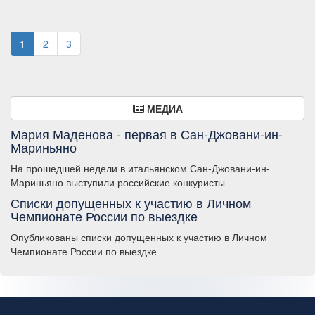
1
2
3
МЕДИА
Мария Маденова - первая в Сан-Джовани-ин-
Мариньяно
На прошедшей недели в итальянском Сан-Джовани-ин-
Мариньяно выступили российские конкуристы
Списки допущенных к участию в Личном
Чемпионате России по выездке
Опубликованы списки допущенных к участию в Личном
Чемпионате России по выездке