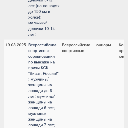
лет (на лошадях
до 150 см в
холке);
мальчики/
девочки 10-14
лет;
19.03.2025
Всероссийские
Всероссийские
юниоры
Ком
спортивные
спортивные
приз
соревнования
юни
по выездке на
призы КСК
"Виват, Россия!"
: мужчины/
женщины на
лошади до 6
лет; мужчины/
женщины на
лошади 6 лет;
мужчины/
женщины на
лошади 7 лет;