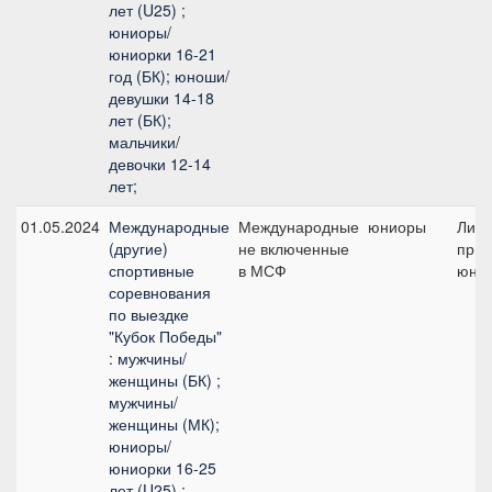
лет (U25) ;
юниоры/
юниорки 16-21
год (БК); юноши/
девушки 14-18
лет (БК);
мальчики/
девочки 12-14
лет;
01.05.2024
Международные
Международные
юниоры
Лич
(другие)
не включенные
приз 
спортивные
в МСФ
юни
соревнования
по выездке
"Кубок Победы"
: мужчины/
женщины (БК) ;
мужчины/
женщины (МК);
юниоры/
юниорки 16-25
лет (U25) ;