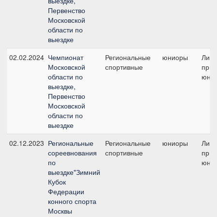
выездке,
Первенство
Московской
области по
выездке
02.02.2024
Чемпионат
Региональные
юниоры
Лич
Московской
спортивные
приз 
области по
юни
выездке,
Первенство
Московской
области по
выездке
02.12.2023
Региональные
Региональные
юниоры
Лич
сореевнования
спортивные
приз 
по
юни
выездке"Зимний
Кубок
Федерации
конного спорта
Москвы