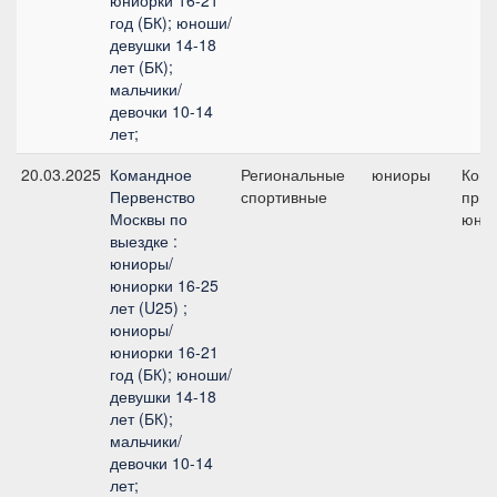
юниорки 16-21
год (БК); юноши/
девушки 14-18
лет (БК);
мальчики/
девочки 10-14
лет;
20.03.2025
Командное
Региональные
юниоры
Ком
Первенство
спортивные
приз
Москвы по
юни
выездке :
юниоры/
юниорки 16-25
лет (U25) ;
юниоры/
юниорки 16-21
год (БК); юноши/
девушки 14-18
лет (БК);
мальчики/
девочки 10-14
лет;