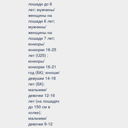
лошади до 6
лет; мужчины/
женщины на
лошади 6 лет;
мужчины/
женщины на
лошади 7 лет;
юниоры/
юниорки 16-25
лет (U25) ;
юниоры/
юниорки 16-21
год (БК); юноши/
девушки 14-18
лет (БК);
мальчики/
девочки 12-16
лет (на лошадях
до 150 см в
холке);
мальчики/
девочки 9-12