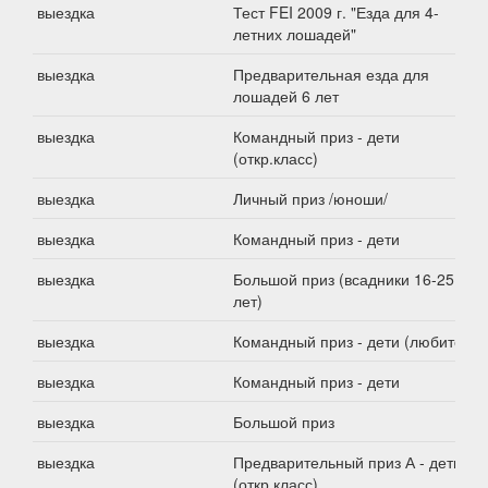
выездка
Тест FEI 2009 г. "Езда для 4-
летних лошадей"
выездка
Предварительная езда для
лошадей 6 лет
выездка
Командный приз - дети
(откр.класс)
выездка
Личный приз /юноши/
выездка
Командный приз - дети
выездка
Большой приз (всадники 16-25
лет)
выездка
Командный приз - дети (любители)
выездка
Командный приз - дети
выездка
Большой приз
выездка
Предварительный приз А - дети
(откр.класс)