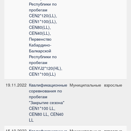
Республики по
пробегам
CEN2*120(LL),
CEN1*100(LL),
CEN80(LL),
CEN40(LL),
Первенство
Кабардино-
Балкарской
Республики по
пробегам
CENYJ2*120(HL),
CEN1*100(LL)
19.11.2022
Квалификационные
Муниципальные
взрослые
C
соревнования по
б
пробегам
"Закрытие сезона"
CEN1*100 LL,
CEN80 LL, CEN40
LL
15.10.2022
Квалификационные
Муниципальные
взрослые
C