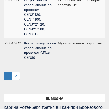
соревнования по
спортивные
1
пробегам
CEN2*120,
CEN1*100,
CENJY2*120,
CENJY1*100,
CENYH80
29.04.2021
Квалификационные
Муниципальные
взрослые
C
соревнования по
б
пробегам CEN40,
CEN80
1
2
МЕДИА
Карина Ротенберг третья в Гран-при Бронзового