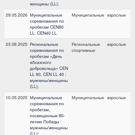
женщины (LL);
29.05.2026
Муниципальные
Муниципальные
взрослые
C
соревнования по
б
пробегам CEN80
LL, CEN40 LL
23.08.2025
Региональные
Региональные
взрослые
C
соревнования по
спортивные
б
пробегам «День
абхазского
добровольца» CEN
LL 80, CEN LL 40 :
мужчины/женщины
(LL);
10.05.2025
Муниципальные
Муниципальные
взрослые
C
соревнования по
б
пробегам,
посвященные 80-
летию Победы :
мужчины/женщины
(LL);