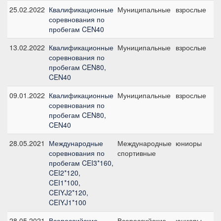
25.02.2022
Квалификационные
Муниципальные
взрослые
C
соревнования по
б
пробегам CEN40
13.02.2022
Квалификационные
Муниципальные
взрослые
C
соревнования по
б
пробегам CEN80,
CEN40
09.01.2022
Квалификационные
Муниципальные
взрослые
C
соревнования по
б
пробегам CEN80,
CEN40
28.05.2021
Международные
Международные
юниоры
C
соревнования по
спортивные
пробегам CEI3*160,
CEI2*120,
CEI1*100,
CEIYJ2*120,
CEIYJ1*100
28.05.2021
Всероссийские
Всероссийские
юниоры
C