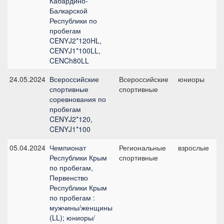
Кабардино-
Балкарской
Республики по
пробегам
CENYJ2*120HL,
CENYJ1*100LL,
CENCh80LL
24.05.2024
Всероссийские
Всероссийские
юниоры
C
спортивные
спортивные
1
соревнования по
пробегам
CENYJ2*120,
CENYJ1*100
05.04.2024
Чемпионат
Региональные
взрослые
C
Республики Крым
спортивные
б
по пробегам,
Первенство
Республики Крым
по пробегам :
мужчины/женщины
(LL); юниоры/