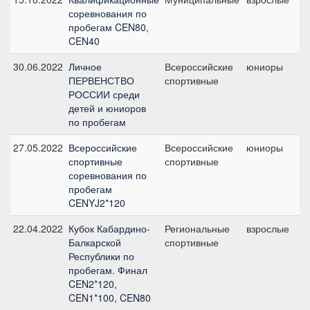
соревнования по
б
пробегам CEN80,
CEN40
30.06.2022
Личное
Всероссийские
юниоры
C
ПЕРВЕНСТВО
спортивные
2
РОССИИ среди
детей и юниоров
по пробегам
27.05.2022
Всероссийские
Всероссийские
юниоры
C
спортивные
спортивные
2
соревнования по
пробегам
CENYJ2*120
22.04.2022
Кубок Кабардино-
Региональные
взрослые
C
Балкарской
спортивные
2
Республики по
пробегам. Финал
CEN2*120,
CEN1*100, CEN80