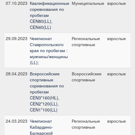
07.10.2023
Квалификационные
Муниципальные
взрослые
C
соревнования по
б
пробегам
CEN80(LL),
CEN40(LL)
29.09.2023
Чемпионат
Региональные
взрослые
C
Ставропольского
спортивные
б
края по пробегам :
мужчины/женщины
(LL);
28.04.2023
Всероссийские
Всероссийские
взрослые
C
спортивные
спортивные
2
соревнования по
пробегам
CEN3*160(HL),
CEN2*120(LL),
CEN1*100(LL)
24.03.2023
Чемпионат
Региональные
взрослые
C
Кабардино-
спортивные
б
Балкарской