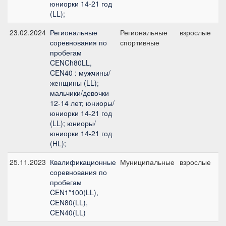
юниорки 14-21 год
(LL);
23.02.2024
Региональные
Региональные
взрослые
C
соревнования по
спортивные
б
пробегам
CENCh80LL,
CEN40 : мужчины/
женщины (LL);
мальчики/девочки
12-14 лет; юниоры/
юниорки 14-21 год
(LL); юниоры/
юниорки 14-21 год
(HL);
25.11.2023
Квалификационные
Муниципальные
взрослые
C
соревнования по
б
пробегам
CEN1*100(LL),
CEN80(LL),
CEN40(LL)