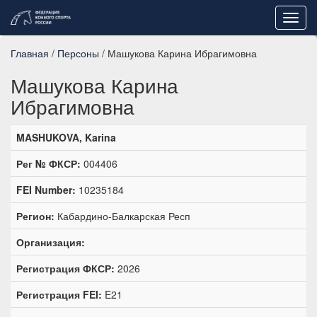
Toggl
navig
Главная
/
Персоны
/ Машукова Карина Ибрагимовна
Машукова Карина
Ибрагимовна
MASHUKOVA, Karina
Рег № ФКСР:
004406
FEI Number:
10235184
Регион:
Кабардино-Балкарская Респ
Организация:
Регистрация ФКСР:
2026
Регистрация FEI:
E21