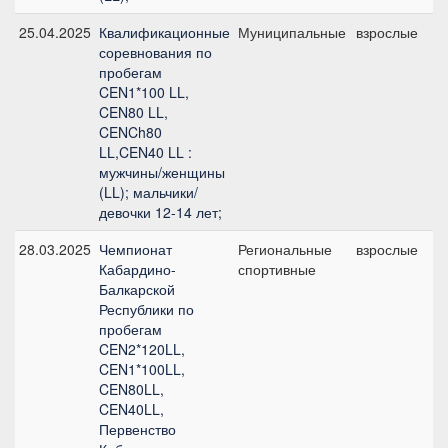
25.04.2025
Квалификационные
Муниципальные
взрослые
C
соревнования по
б
пробегам
CEN1*100 LL,
CEN80 LL,
CENCh80
LL,CEN40 LL :
мужчины/женщины
(LL); мальчики/
девочки 12-14 лет;
28.03.2025
Чемпионат
Региональные
взрослые
C
Кабардино-
спортивные
б
Балкарской
Республики по
пробегам
CEN2*120LL,
CEN1*100LL,
CEN80LL,
CEN40LL,
Первенство