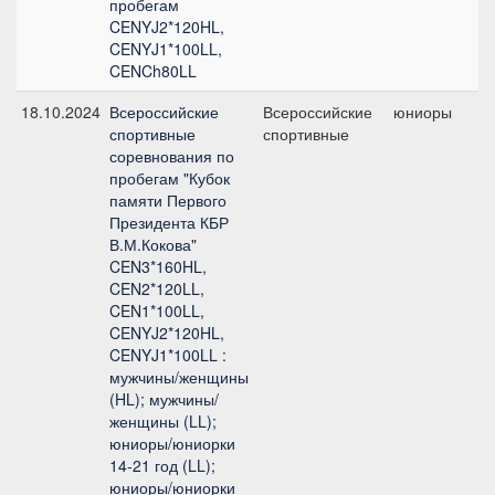
пробегам
CENYJ2*120HL,
CENYJ1*100LL,
CENCh80LL
18.10.2024
Всероссийские
Всероссийские
юниоры
C
спортивные
спортивные
2
соревнования по
пробегам "Кубок
памяти Первого
Президента КБР
В.М.Кокова"
CEN3*160HL,
CEN2*120LL,
CEN1*100LL,
CENYJ2*120HL,
CENYJ1*100LL :
мужчины/женщины
(HL); мужчины/
женщины (LL);
юниоры/юниорки
14-21 год (LL);
юниоры/юниорки