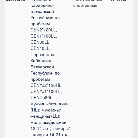
Кабардино-
спортивные
2
Балкарской
Республики по
пробегам
CEN2*120LL,
CEN1*100LL,
CEN80LL,
CEN40LL,
Первенство
Кабардино-
Балкарской
Республики по
пробегам
CENYJ2*120HL,
CENYJ1*100LL,
CENCh80LL :
мужчины/женщины
(HL); мужчины/
женщины (LL);
мальчики/девочки
12-14 лет; юниоры/
юниорки 14-21 год