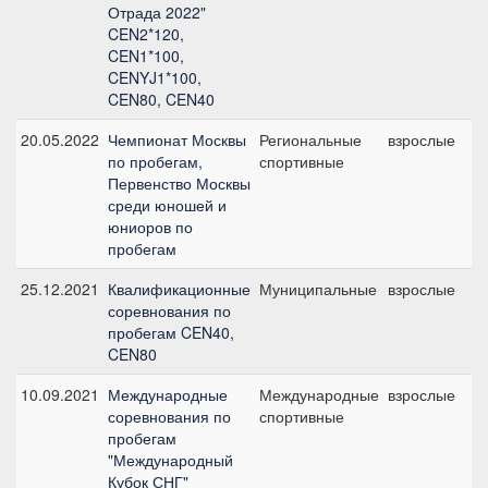
Отрада 2022"
CEN2*120,
CEN1*100,
CENYJ1*100,
CEN80, CEN40
20.05.2022
Чемпионат Москвы
Региональные
взрослые
C
по пробегам,
спортивные
б
Первенство Москвы
среди юношей и
юниоров по
пробегам
25.12.2021
Квалификационные
Муниципальные
взрослые
C
соревнования по
б
пробегам CEN40,
CEN80
10.09.2021
Международные
Международные
взрослые
C
соревнования по
спортивные
пробегам
"Международный
Кубок СНГ"