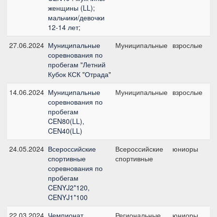
женщины (LL);
мальчики/девочки
12-14 лет;
27.06.2024
Муниципальные
Муниципальные
взрослые
C
соревнования по
б
пробегам "Летний
Кубок КСК "Отрада"
14.06.2024
Муниципальные
Муниципальные
взрослые
C
соревнования по
б
пробегам
CEN80(LL),
CEN40(LL)
24.05.2024
Всероссийские
Всероссийские
юниоры
C
спортивные
спортивные
2
соревнования по
пробегам
CENYJ2*120,
CENYJ1*100
22.03.2024
Чемпионат
Региональные
юниоры
C