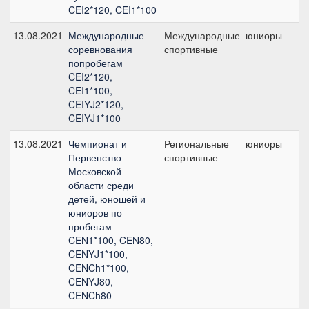
CEI2*120, CEI1*100
13.08.2021
Международные
Международные
юниоры
C
соревнования
спортивные
попробегам
CEI2*120,
CEI1*100,
CEIYJ2*120,
CEIYJ1*100
13.08.2021
Чемпионат и
Региональные
юниоры
C
Первенство
спортивные
1
Московской
области среди
детей, юношей и
юниоров по
пробегам
CEN1*100, CEN80,
CENYJ1*100,
CENCh1*100,
CENYJ80,
CENCh80