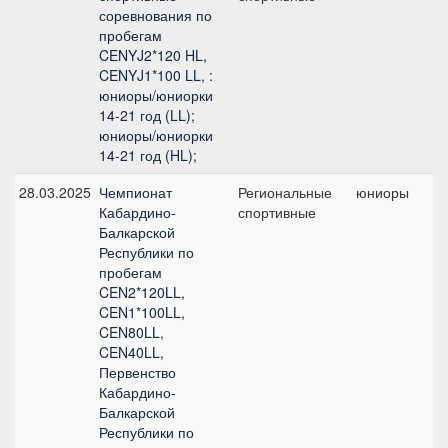
соревнования по
пробегам
CENYJ2*120 HL,
CENYJ1*100 LL, :
юниоры/юниорки
14-21 год (LL);
юниоры/юниорки
14-21 год (HL);
28.03.2025
Чемпионат
Региональные
юниоры
C
Кабардино-
спортивные
1
Балкарской
Республики по
пробегам
CEN2*120LL,
CEN1*100LL,
CEN80LL,
CEN40LL,
Первенство
Кабардино-
Балкарской
Республики по