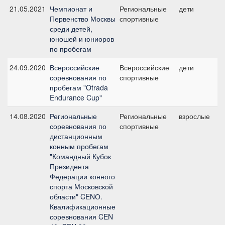
21.05.2021
Чемпионат и
Региональные
дети
C
Первенство Москвы
спортивные
б
среди детей,
юношей и юниоров
по пробегам
24.09.2020
Всероссийские
Всероссийские
дети
C
соревнования по
спортивные
б
пробегам "Otrada
Endurance Cup"
14.08.2020
Региональные
Региональные
взрослые
C
соревнования по
спортивные
б
дистанционным
конным пробегам
"Командный Кубок
Президента
Федерации конного
спорта Московской
области" CENО.
Квалификационные
соревнования CEN