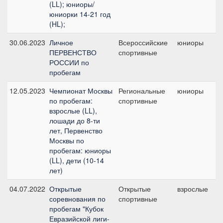
(LL); юниоры/
юниорки 14-21 год
(HL);
30.06.2023
Личное
Всероссийские
юниоры
C
ПЕРВЕНСТВО
спортивные
2
РОССИИ по
пробегам
12.05.2023
Чемпионат Москвы
Региональные
юниоры
C
по пробегам:
спортивные
1
взрослые (LL),
лошади до 8-ти
лет, Первенство
Москвы по
пробегам: юниоры
(LL), дети (10-14
лет)
04.07.2022
Открытые
Открытые
взрослые
C
соревнования по
спортивные
б
пробегам "Кубок
Евразийской лиги-