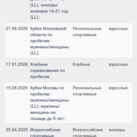
(LL); юниоры/
юниорки 14-21 год
(LL);
27.06.2026
Кубок Московской
Региональные
взрослые
C
области по
спортивные
б
пробегам :
мужчины/женщины
(LL);
17.01.2026
Клубные
Клубные
взрослые
C
соревнования по
б
пробегам
15.08.2025
Кубок Москвы по
Региональные
взрослые
C
пробегам :
спортивные
б
мужчины/женщины
(LL); мужчины/
женщины на
лошади до 8 лет;
25.04.2025
Всероссийские
Всероссийские
юниоры
C
спортивные
спортивные
2