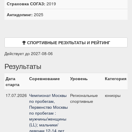
Страховка СОГАЗ:
2019
Антидопинг:
2025
СПОРТИВНЫЕ РЕЗУЛЬТАТЫ И РЕЙТИНГ
Действует до 2027-08-06
Результаты
Дата
Соревнование
Уровень
Категория
С
старта
17.07.2026
Чемпионат Москвы
Региональные
юниоры
C
по пробегам,
спортивные
б
Первенство Москвы
по пробегам :
мужчины/женщины
(LL); мальчики/
девочки 12-14 лет