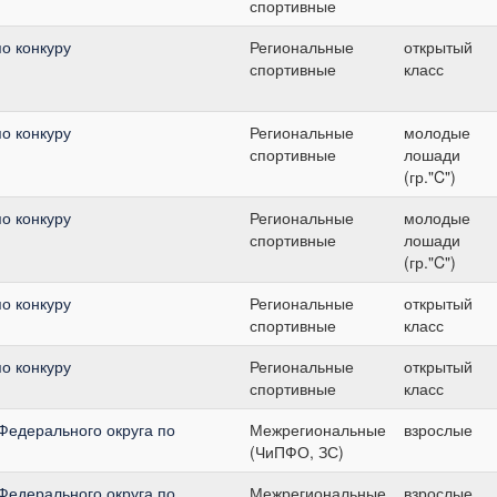
спортивные
по конкуру
Региональные
открытый
спортивные
класс
по конкуру
Региональные
молодые
спортивные
лошади
(гр."C")
по конкуру
Региональные
молодые
спортивные
лошади
(гр."C")
по конкуру
Региональные
открытый
спортивные
класс
по конкуру
Региональные
открытый
спортивные
класс
едерального округа по
Межрегиональные
взрослые
(ЧиПФО, ЗС)
едерального округа по
Межрегиональные
взрослые