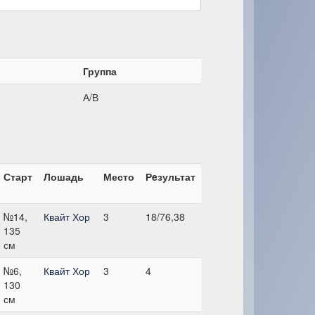
Группа
А/В
Старт
Лошадь
Место
Рeзультат
№14,
Квайт Хор
3
18/76,38
135
см
№6,
Квайт Хор
3
4
130
см