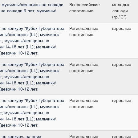
: мужчины/женщины на лошади
Всероссийские
молодые
на лошади 6 лет; мужчины/
спортивные
лошади
(гр."С")
по конкуру "Кубок Губернатора
Региональные
взрослые
чины/женщины (LL); мужчины/
спортивные
ет; мужчины/женщины на
 14-18 лет (LL); мальчики/
/девочки 10-12 лет;
по конкуру "Кубок Губернатора
Региональные
взрослые
чины/женщины (LL); мужчины/
спортивные
ет; мужчины/женщины на
 14-18 лет (LL); мальчики/
/девочки 10-12 лет;
по конкуру "Кубок Губернатора
Региональные
взрослые
чины/женщины (LL); мужчины/
спортивные
ет; мужчины/женщины на
 14-18 лет (LL); мальчики/
/девочки 10-12 лет;
по конкуру, на приз
Региональные
взрослые