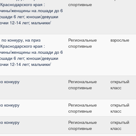
Краснодарского края :
спортивные
жчины/женщины на лошади до 6
ошади 6 лет; юноши/девушки
очки 12-14 лет; мальчики/
по конкуру, на приз
Региональные
взрослые
Краснодарского края :
спортивные
жчины/женщины на лошади до 6
ошади 6 лет; юноши/девушки
очки 12-14 лет; мальчики/
по конкуру
Региональные
открытый
спортивные
класс
по конкуру
Региональные
открытый
спортивные
класс
по конкуру
Региональные
открытый
спортивные
класс