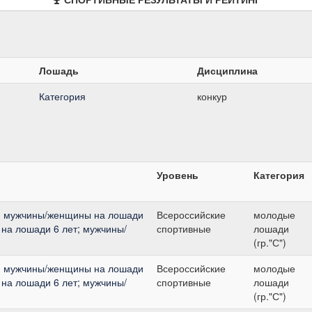
Лошадь
Дисциплина
Категория
конкур
Уровень
Категория
: мужчины/женщины на лошади
Всероссийские
молодые
на лошади 6 лет; мужчины/
спортивные
лошади
(гр."С")
: мужчины/женщины на лошади
Всероссийские
молодые
на лошади 6 лет; мужчины/
спортивные
лошади
(гр."С")