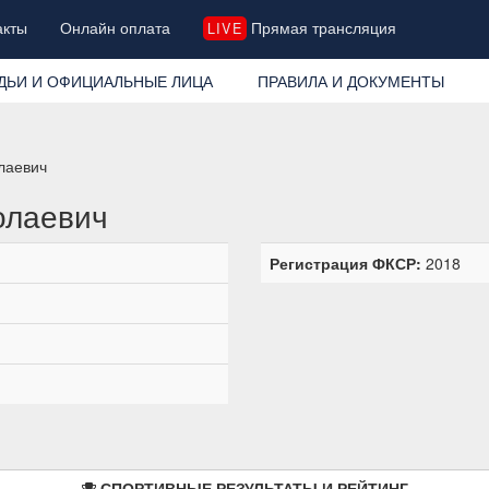
акты
Онлайн оплата
Прямая трансляция
LIVE
ДЬИ И ОФИЦИАЛЬНЫЕ ЛИЦА
ПРАВИЛА И ДОКУМЕНТЫ
лаевич
олаевич
Регистрация ФКСР:
2018
СПОРТИВНЫЕ РЕЗУЛЬТАТЫ И РЕЙТИНГ