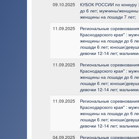
09.10.2025
КУБОК РОССИИ по конкуру 
до 6 лет; мужчины/женщины 
женщины на лошади 7 лет;
11.09.2025
Региональные соревнования 
Краснодарского края" : муж
женщины на лошади до 6 л
лошади 6 лет; юноши/девушки
девочки 12-14 лет; мальчики
11.09.2025
Региональные соревнования 
Краснодарского края" : муж
женщины на лошади до 6 л
лошади 6 лет; юноши/девушки
девочки 12-14 лет; мальчики
11.09.2025
Региональные соревнования 
Краснодарского края" : муж
женщины на лошади до 6 л
лошади 6 лет; юноши/девушки
девочки 12-14 лет; мальчики
04.09.2025
Региональные соревнования 