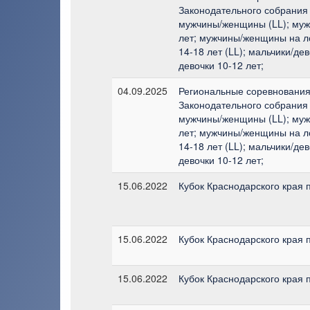
Законодательного собрания 
мужчины/женщины (LL); му
лет; мужчины/женщины на л
14-18 лет (LL); мальчики/дев
девочки 10-12 лет;
04.09.2025
Региональные соревнования 
Законодательного собрания 
мужчины/женщины (LL); му
лет; мужчины/женщины на л
14-18 лет (LL); мальчики/дев
девочки 10-12 лет;
15.06.2022
Кубок Краснодарского края 
15.06.2022
Кубок Краснодарского края 
15.06.2022
Кубок Краснодарского края 