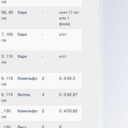
см
5Б, 95
Кари
-
снят (1 гит
см
или 1
фаза)
7, 100
Кари
-
н/ст
см
3, 110
Кари
-
н/ст
см
6, 115
Комильфо
2
0, 0/42,3
см
6, 115
Витязь
3
0, 0/42,97
см
, 130
Комильфо
2
0, 4/33,82
см
, 130
Вист
5
8,