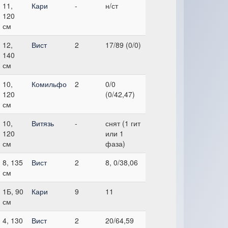
11,
Кари
-
н/ст
120
см
12,
Вист
2
17/89 (0/0)
140
см
10,
Комильфо
2
0/0
120
(0/42,47)
см
10,
Витязь
-
снят (1 гит
120
или 1
см
фаза)
8, 135
Вист
2
8, 0/38,06
см
1Б, 90
Кари
9
11
см
4, 130
Вист
2
20/64,59