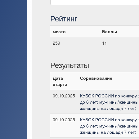
Рейтинг
место
Баллы
259
11
Результаты
Дата
Соревнование
старта
09.10.2025
КУБОК РОССИИ по конкуру 
до 6 лет; мужчины/женщины 
женщины на лошади 7 лет;
09.10.2025
КУБОК РОССИИ по конкуру 
до 6 лет; мужчины/женщины 
женщины на лошади 7 лет;