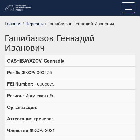
Toggl
navig
Главная
/
Персоны
/ Гашибаязов Геннадий Иванович
Гашибаязов Геннадий
Иванович
GASHIBAYAZOV, Gennadiy
Рег № ФКСР:
000475
FEI Number:
10005879
Регион:
Иркутская обл
Организация:
Аттестация тренера:
Членство ФКСР:
2021