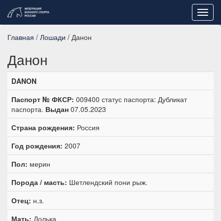
Toggl
navig
Главная
/
Лошади
/ Данон
Данон
DANON
Паспорт № ФКСР:
009400 статус паспорта: Дубликат
паспорта.
Выдан
07.05.2023
Страна рождения:
Россия
Год рождения:
2007
Пол:
мерин
Порода / масть:
Шетлендский пони рыж.
Отец:
н.з.
Мать:
Долька