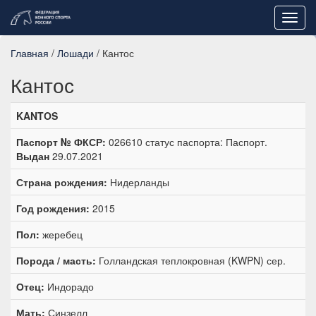
Toggl
navig
Главная
/
Лошади
/ Кантос
Кантос
KANTOS
Паспорт № ФКСР:
026610 статус паспорта: Паспорт.
Выдан
29.07.2021
Страна рождения:
Нидерланды
Год рождения:
2015
Пол:
жеребец
Порода / масть:
Голландская теплокровная (KWPN) сер.
Отец:
Индорадо
Мать:
Синзелл