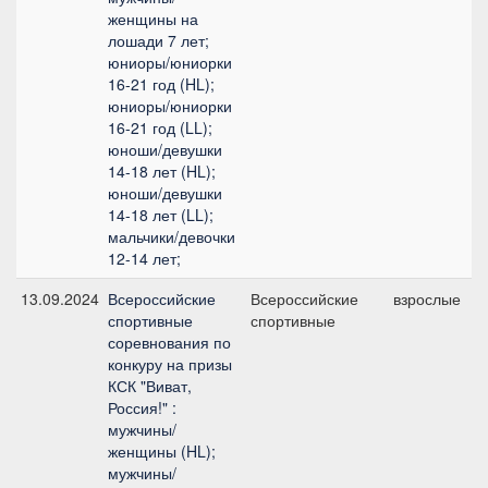
женщины на
лошади 7 лет;
юниоры/юниорки
16-21 год (HL);
юниоры/юниорки
16-21 год (LL);
юноши/девушки
14-18 лет (HL);
юноши/девушки
14-18 лет (LL);
мальчики/девочки
12-14 лет;
13.09.2024
Всероссийские
Всероссийские
взрослые
спортивные
спортивные
соревнования по
конкуру на призы
КСК "Виват,
Россия!" :
мужчины/
женщины (HL);
мужчины/