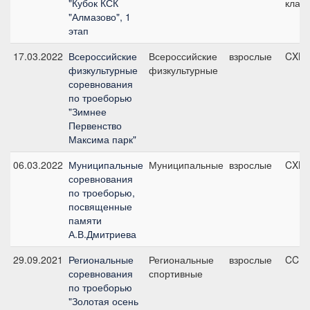
"Кубок КСК
класс
"Алмазово", 1
этап
17.03.2022
Всероссийские
Всероссийские
взрослые
CXN1
физкультурные
физкультурные
соревнования
по троеборью
"Зимнее
Первенство
Максима парк"
06.03.2022
Муниципальные
Муниципальные
взрослые
CXN1
соревнования
по троеборью,
посвященные
памяти
А.В.Дмитриева
29.09.2021
Региональные
Региональные
взрослые
CCN1*
соревнования
спортивные
по троеборью
"Золотая осень