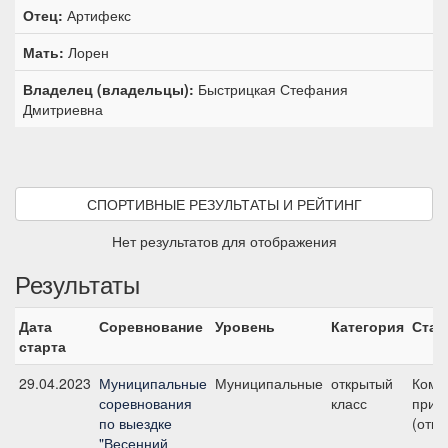
Отец:
Артифекс
Мать:
Лорен
Владелец (владельцы):
Быстрицкая Стефания
Дмитриевна
СПОРТИВНЫЕ РЕЗУЛЬТАТЫ И РЕЙТИНГ
Нет результатов для отображения
Результаты
Дата
Соревнование
Уровень
Категория
Стар
старта
29.04.2023
Муниципальные
Муниципальные
открытый
Кома
соревнования
класс
приз 
по выездке
(откр
"Весенний