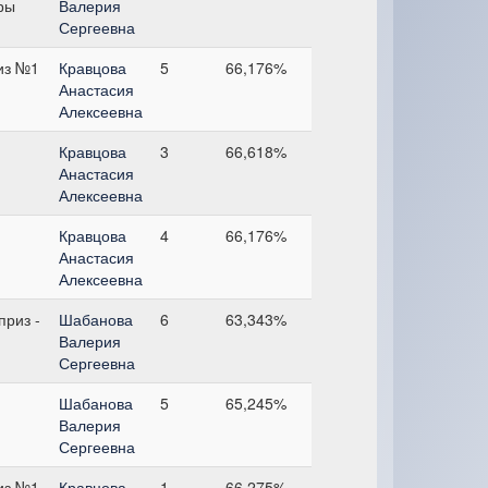
ры
Валерия
Сергеевна
из №1
Кравцова
5
66,176%
Анастасия
Алексеевна
Кравцова
3
66,618%
Анастасия
Алексеевна
Кравцова
4
66,176%
Анастасия
Алексеевна
риз -
Шабанова
6
63,343%
Валерия
Сергеевна
Шабанова
5
65,245%
Валерия
Сергеевна
из №1
Кравцова
1
66,275%