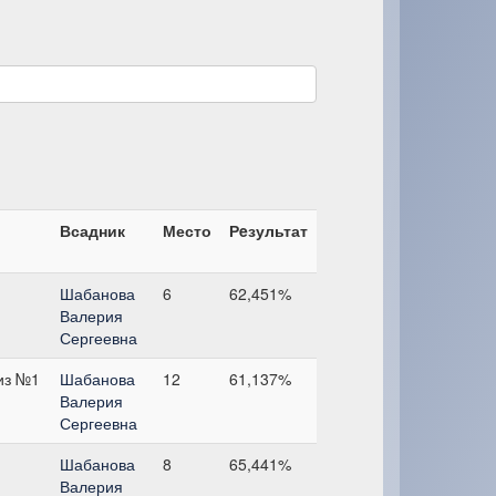
Всадник
Место
Рeзультат
Шабанова
6
62,451%
Валерия
Сергеевна
из №1
Шабанова
12
61,137%
Валерия
Сергеевна
Шабанова
8
65,441%
Валерия