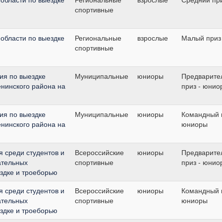
спортивные
области по выездке
Региональные
взрослые
Малый приз
спортивные
ия по выездке
Муниципальные
юниоры
Предварите
енинского района на
приз - юнио
ия по выездке
Муниципальные
юниоры
Командный п
енинского района на
юниоры
 среди студентов и
Всероссийские
юниоры
Предварите
ательных
спортивные
приз - юнио
ездке и троеборью
 среди студентов и
Всероссийские
юниоры
Командный п
ательных
спортивные
юниоры
ездке и троеборью