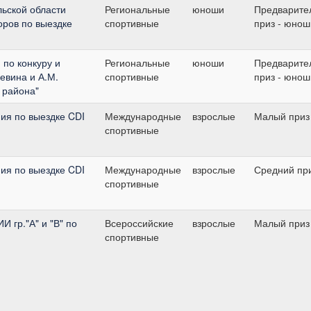
ьской области
Региональные
юноши
Предварите
оров по выездке
спортивные
приз - юнош
по конкуру и
Региональные
юноши
Предварите
евина и А.М.
спортивные
приз - юнош
 района"
ия по выездке CDI
Международные
взрослые
Малый приз
спортивные
ия по выездке CDI
Международные
взрослые
Средний пр
спортивные
гр."А" и "В" по
Всероссийские
взрослые
Малый приз
спортивные