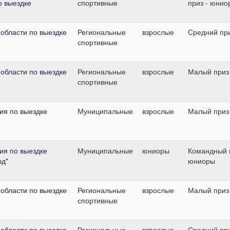
о выездке
спортивные
приз - юнио
области по выездке
Региональные
взрослые
Средний пр
спортивные
области по выездке
Региональные
взрослые
Малый приз
спортивные
ия по выездке
Муниципальные
взрослые
Малый приз
ия по выездке
Муниципальные
юниоры
Командный п
рд"
юниоры
области по выездке
Региональные
взрослые
Малый приз
спортивные
области по выездке
Региональные
взрослые
Средний пр